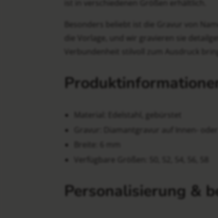
ist in verschiedenen Größen erhältlich.
Besonders beliebt ist die Gravur von Nam
die Vorlage, und wir gravieren sie detailg
Verbundenheit stilvoll zum Ausdruck brin
Produktinformationen
Material: Edelstahl, gebürstet
Gravur: Diamantgravur auf Innen- ode
Breite: 6 mm
Verfügbare Größen: 50, 52, 54, 56, 58
Personalisierung & b