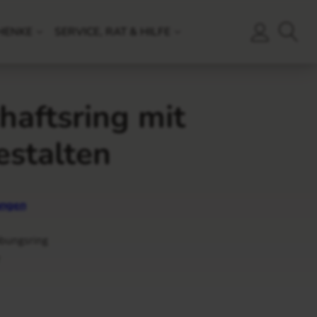
HENKE
SERVICE, RAT & HILFE
haftsring mit
estalten
ngen
obungsring
r