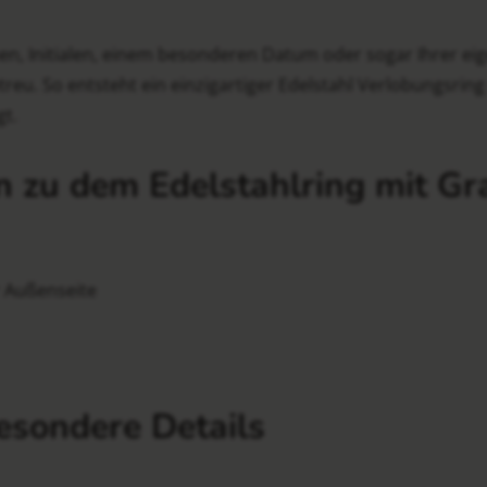
en, Initialen, einem besonderen Datum oder sogar Ihrer ei
etreu. So entsteht ein einzigartiger Edelstahl Verlobungsrin
gt.
 zu dem Edelstahlring mit Gr
r Außenseite
esondere Details