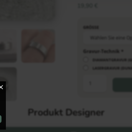
19,90
€
GRÖSSE
Gravur-Technik
*
DIAMANTGRAVUR (GE
LASERGRAVUR (DUNK
Produkt Designer