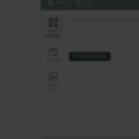
Hilfe
Info
Text
einfügen
TEXT EINFÜGEN
Symbole
Eigene
Grafik