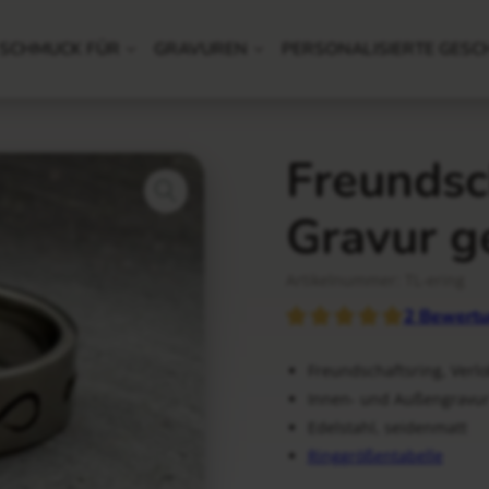
SCHMUCK FÜR
GRAVUREN
PERSONALISIERTE GESC
Freundsc
Gravur g
Artikelnummer: TL-ering
2
Bewertu
Freundschaftsring, Verl
Innen- und Außengravu
Edelstahl, seidenmatt
Ringgrößentabelle