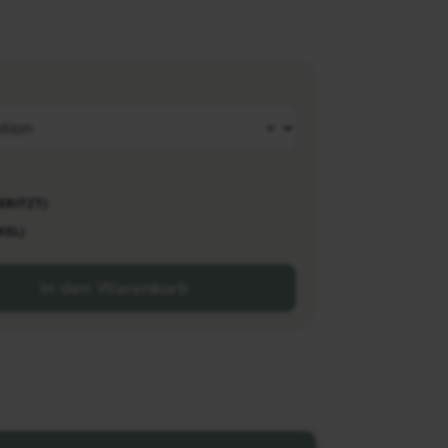
RITZT)
EL)
In den Warenkorb