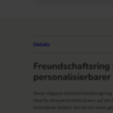
Details
Freundschaftsring 
personalisierbarer
Dieser elegante Edelstahl Verlobungsring 
ideal für eine persönliche Gravur auf de
besonderes Symbol, das Sie mit einem gel