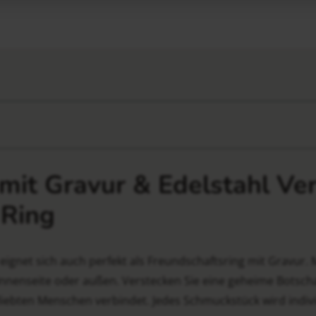
mit Gravur & Edelstahl Ve
 Ring
eignet sich auch perfekt als Freundschaftsring mit Gravur. M
r Innenseite oder außen. Verstecken Sie eine geheime Botsc
iebten Menschen verbindet. Jedes Schmuckstück wird indiv