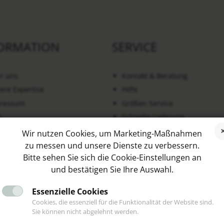
ORMATION
SERVICE
r uns
Kontakt & Beratung
ere Expertise
Hilfe
ressum
Größen Service
B
Schnelle Lieferung
enschutz
Schmuck Ratgeber
Wir nutzen Cookies, um Marketing-Maßnahmen
erruf & Rückgabe
Blog
zu messen und unsere Dienste zu verbessern.
Bitte sehen Sie sich die Cookie-Einstellungen an
trag widerrufen
Kooperationen
und bestätigen Sie Ihre Auswahl.
Essenzielle Cookies
Cookies, die essenziell für die Funktionalität der Website sind.
NDENSTIMMEN
SOCIAL MEDIA
Sie können nicht abgelehnt werden.