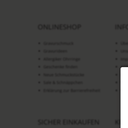
ONLINESHOP
INF
Gravurschmuck
Übe
Gravurideen
Uns
Allergiker Ohrringe
Imp
Geschenke finden
AG
Neue Schmuckstücke
Dat
Sale & Schnäppchen
Wid
Erklärung zur Barrierefreiheit
Ver
SICHER EINKAUFEN
KU