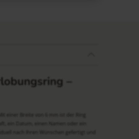
rlobungsring –
it einer Breite von 6 mm ist der Ring
haft, ein Datum, einen Namen oder ein
iduell nach Ihren Wünschen gefertigt und