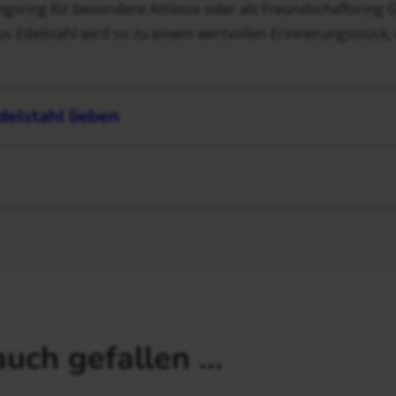
bungsring für besondere Anlässe oder als Freundschaftsring
us Edelstahl wird so zu einem wertvollen Erinnerungsstück, 
delstahl lieben
auch gefallen …