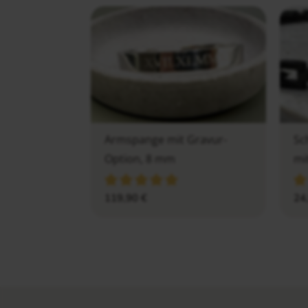
Armspange mit Gravur-
Sc
Option, 8 mm
mi
119,90
€
24