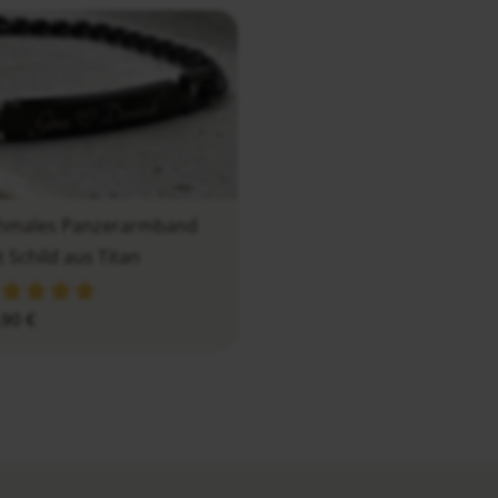
hmales Panzerarmband
t Schild aus Titan
,90
€