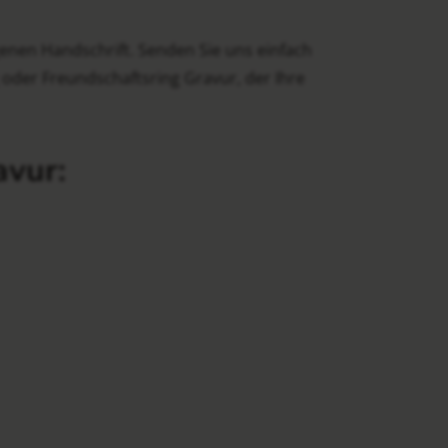
genen Handschrift. Senden Sie uns einfach
g oder Freundschaftsring Gravur, der Ihre
avur: