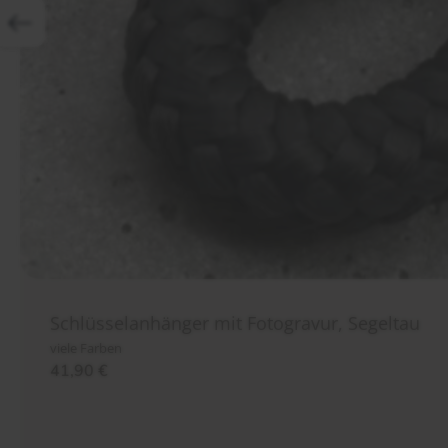
Schlüsselanhänger mit Fotogravur, Segeltau
viele Farben
41,90
€