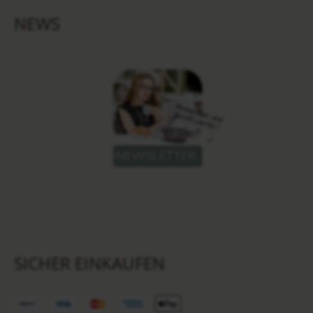
NEWS
SICHER EINKAUFEN