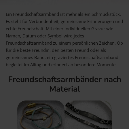
Gravur Designer – so geht’s
Ein Freundschaftsarmband ist mehr als ein Schmuckstück.
Es steht für Verbundenheit, gemeinsame Erinnerungen und
Anlass
Person
Gutscheine
echte Freundschaft. Mit einer individuellen Gravur wie
Namen, Datum oder Symbol wird jedes
Freundschaftsarmband zu einem persönlichen Zeichen. Ob
für die beste Freundin, den besten Freund oder als
FAQ Häufig gestellte Fragen
Schmuck Ratgeber
gemeinsames Band, ein graviertes Freunschaftsarmband
Schneller Versand
begleitet im Alltag und erinnert an besondere Momente.
Freundschaftsarmbänder nach
Material