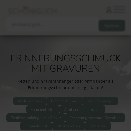
ERINNERUNGSSCHMUCK
Armbänder
Partnerarmbänder
MIT GRAVUREN
Ketten und Anhänger
Ohrringe und Piercings
Schlüsselanhänger
Gesamtes Sortiment
Ketten und Gravuranhänger oder Armbänder als
Erinnerungsschmuck online gestalten!
Damen
Herren
Paare
Freunde
Kinder
Ascheschmuck
Foto Medaillons
Gravuranhänger
Allergiker
Trauernde
Unternehmen
mehr…
Familienketten
Armbänder mit Gravur
Schlüsselanhänger mit Gravur
Erinnerungsschmuck Gestalten
Fingerabdruck
Pfotenabdruck
Zeitkapsel
Die schönsten Gravuren