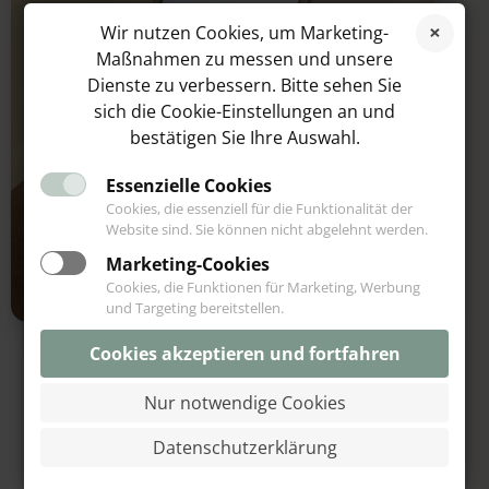
Wir nutzen Cookies, um Marketing-
Maßnahmen zu messen und unsere
Dienste zu verbessern. Bitte sehen Sie
sich die Cookie-Einstellungen an und
bestätigen Sie Ihre Auswahl.
Essenzielle Cookies
Cookies, die essenziell für die Funktionalität der
Website sind. Sie können nicht abgelehnt werden.
Marketing-Cookies
Cookies, die Funktionen für Marketing, Werbung
und Targeting bereitstellen.
Cookies akzeptieren und fortfahren
Erinnerungen an ein
Nur notwendige Cookies
verstorbenes Haustier
Datenschutzerklärung