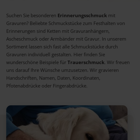
Gravur Designer – so geht’s
Suchen Sie besonderen
Erinnerungsschmuck
mit
Gravuren? Beliebte Schmuckstücke zum Festhalten von
Anlass
Person
Gutscheine
Erinnerungen sind Ketten mit Gravuranhängern,
Ascheschmuck oder Armbänder mit Gravur. In unserem
Sortiment lassen sich fast alle Schmuckstücke durch
Gravuren individuell gestalten. Hier finden Sie
FAQ Häufig gestellte Fragen
Schmuck Ratgeber
wunderschöne Beispiele für
Trauerschmuck
. Wir freuen
Schneller Versand
uns darauf Ihre Wünsche umzusetzen. Wir gravieren
Handschriften, Namen, Daten, Koordinaten,
Pfotenabdrücke oder Fingerabdrücke.