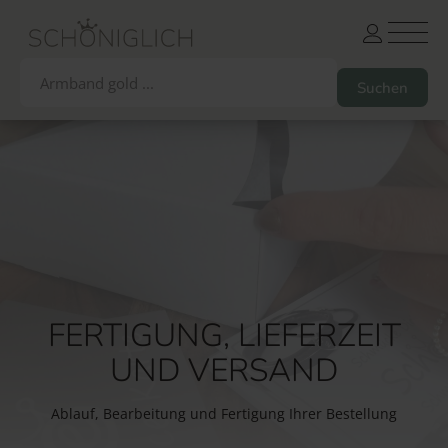
Armbänder
Partnerarmbänder
Ketten und Anhänger
Ohrringe und Piercings
Schlüsselanhänger
Gesamtes Sortiment
FERTIGUNG, LIEFERZEIT
Damen
Herren
Paare
Freunde
Kinder
UND VERSAND
Allergiker
Trauernde
Unternehmen
mehr…
Ablauf, Bearbeitung und Fertigung Ihrer Bestellung
Die schönsten Gravuren