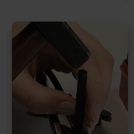
Gravur Designer – so geht’s
Anlass
Person
Gutscheine
FAQ Häufig gestellte Fragen
Schmuck Ratgeber
Schneller Versand