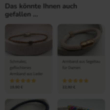
Das könnte Ihnen auch
gefallen …
Schmales,
Armband aus Segeltau
geflochtenes
für Damen
Armband aus Leder
19,90
€
22,90
€