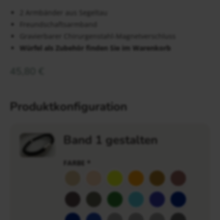
2 Armbänder aus Segeltau
Freundschaftsarmband
Gravierbarer Chirurgenstahl-Magnetverschluss
Würfel als Zubehör finden Sie im Warenkorb
45,80
€
Produktkonfiguration
Band 1 gestalten
FARBE
*