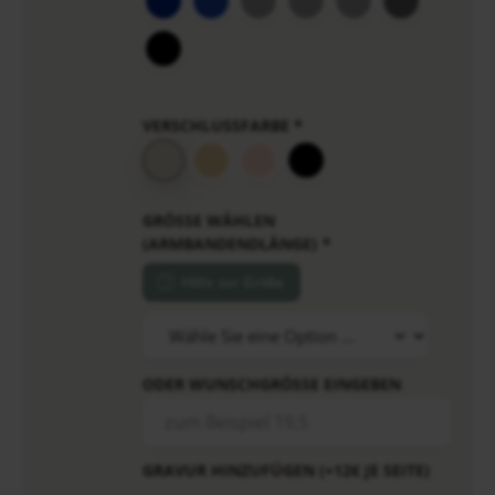
VERSCHLUSSFARBE
*
GRÖSSE WÄHLEN (
ARMBANDENDLÄNGE)
*
Hilfe zur Größe
ODER WUNSCHGRÖSSE EINGEBEN
GRAVUR HINZUFÜGEN (+12€ JE SEITE)