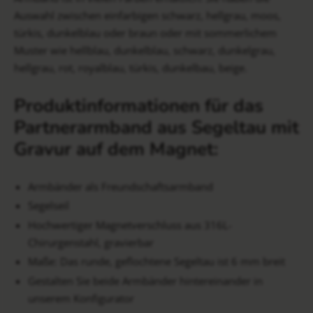
Auswahl zwischen einfarbigen schwarz, hellgrau, moos,
türkis, dunkelblau oder braun oder mit sommerlichem
Muster wie hellblau, dunkelblau, schwarz, dunkelgrau,
hellgrau, rot, royalblau, türkis, dunkelbau, beige.
Produktinformationen für das
Partnerarmband aus Segeltau mit
Gravur auf dem Magnet:
Armbänder als Freundschaftsarmband
Segelseil
Hochwertiger Magnetverschluss aus 316L-
Chirurgenstahl, gravierbar
Maße: Das runde, geflochtene Segeltau ist 6 mm breit
Gestalten Sie beide Armbänder hintereinander in
unserem Konfigurator