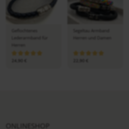
Geflochtenes
Segeltau Armband
Lederarmband für
Herren und Damen
Herren
24,90
€
22,90
€
ONLINESHOP