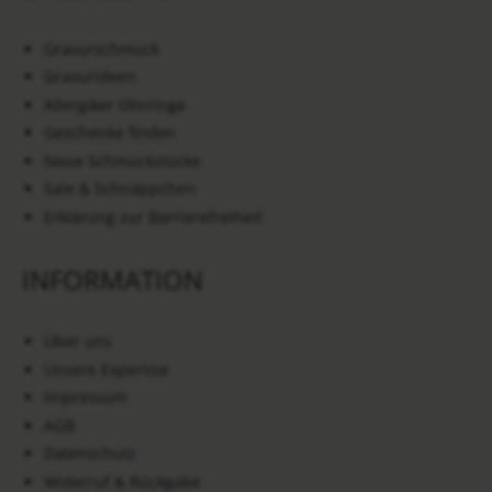
Gravurschmuck
Gravurideen
Allergiker Ohrringe
Geschenke finden
Neue Schmuckstücke
Sale & Schnäppchen
Erklärung zur Barrierefreiheit
INFORMATION
Über uns
Unsere Expertise
Impressum
AGB
Datenschutz
Widerruf & Rückgabe