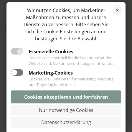
SOCIAL MEDIA
Wir nutzen Cookies, um Marketing-
Maßnahmen zu messen und unsere
Dienste zu verbessern. Bitte sehen Sie
sich die Cookie-Einstellungen an und
bestätigen Sie Ihre Auswahl.
VIP
Essenzielle Cookies
Cookies, die essenziell für die Funktionalität der
Website sind. Sie können nicht abgelehnt werden.
Marketing-Cookies
Cookies, die Funktionen für Marketing, Werbung
und Targeting bereitstellen.
Cookies akzeptieren und fortfahren
Nur notwendige Cookies
© Schoeniglich 2013-2026
Datenschutzerklärung
Vertrag widerrufen