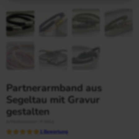
Gravur Designer – so geht’s
Anlass
Person
Gutscheine
FAQ Häufig gestellte Fragen
Schmuck Ratgeber
Schneller Versand
Partnerarmband aus
Segeltau mit Gravur
gestalten
Artikelnummer: P-905a
1
Bewertung