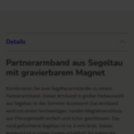
Details
Partnerarmband aus Segeltau
mit gravierbarem Magnet
Kombinieren Sie zwei Segeltauarmbänder zu einem
Partnerarmband. Dieses Armband in großer Farbauswahl
aus Segeltau ist das Sommer Accessoire! Das Armband
wird mit einem hochwertigen, runden Magnetverschluss
aus Chirurgenstahl einfach und sicher geschlossen. Das
rund geflochtene Segeltau ist ca. 6 mm breit. Dieses
Armband ist in vielen Farben erhältlich! Sie haben die