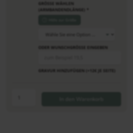
GRÖSSE WÄHLEN (
ARMBANDENDLÄNGE)
*
Hilfe zur Größe
ODER WUNSCHGRÖSSE EINGEBEN
GRAVUR HINZUFÜGEN (+12€ JE SEITE)
In den Warenkorb