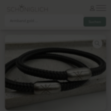
Armbänder
Partnerarmbänder
Ketten und Anhänger
Ohrringe und Piercings
Schlüsselanhänger
Gesamtes Sortiment
Damen
Herren
Paare
Freunde
Kinder
Allergiker
Trauernde
Unternehmen
mehr…
Die schönsten Gravuren