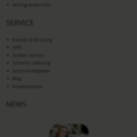
Vertrag widerrufen
SERVICE
Kontakt & Beratung
Hilfe
Größen Service
Schnelle Lieferung
Schmuck Ratgeber
Blog
Kooperationen
NEWS