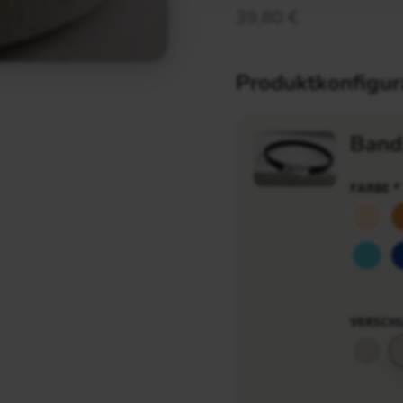
39,80
€
Produktkonfigur
Band
FARBE
*
VERSCH