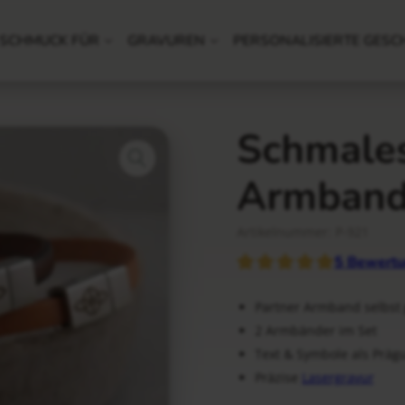
SCHMUCK FÜR
GRAVUREN
PERSONALISIERTE GESC
Schmales
Armband
Artikelnummer: P-921
5
Bewertu
Partner Armband selbst 
2 Armbänder im Set
Text & Symbole als Präg
Präzise
Lasergravur