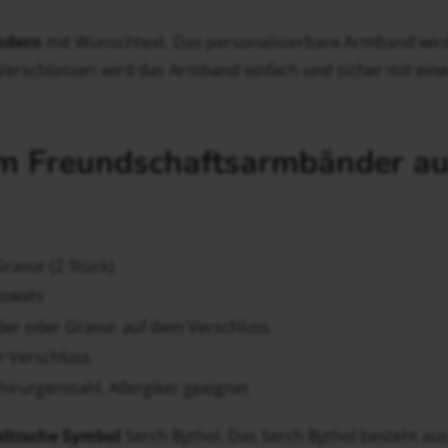
ndern
mit Wunschtext. Das personalisierbare Armband wird
Verschlossen wird das Armband einfach und sicher mit eine
em Freundschaftsarmbänder a
ravur (2 Stück)
uswahl
der oder Gravur auf dem Verschluss
r Verschluss
rurgenstahl, Allergiker geeignet
eltische Symbol
Serch Bythol. Das Serch Bythol besteht aus 