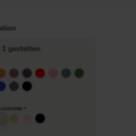
ation
 1 gestalten
LUSSFARBE
*