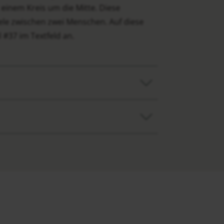
einem Kreis um die Mitte. Diese
eele zwischen zwei Menschen. Auf diese
 #37 im Textfeld an.