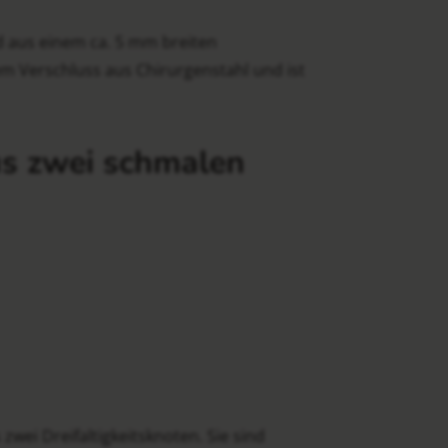
 aus einem ca. 5 mm breiten
m Verschluss aus Chirurgenstahl und ist
us zwei schmalen
zwei Dreifaltigkeitsknoten. Sie sind