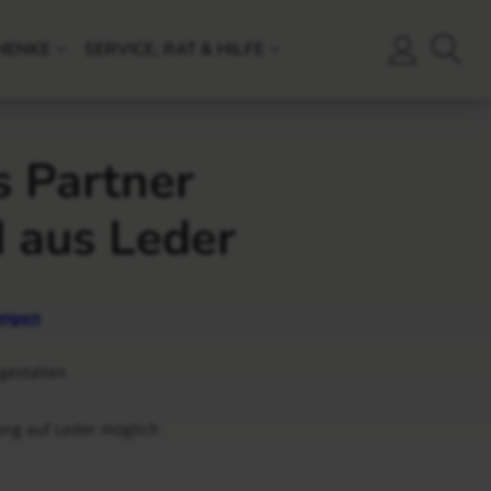
HENKE
SERVICE, RAT & HILFE
 Partner
 aus Leder
ngen
gestalten
ung auf Leder möglich