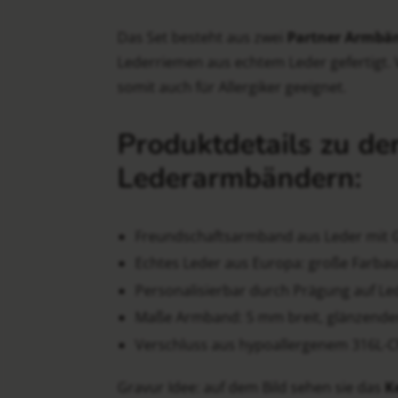
Das Set besteht aus zwei
Partner Armbä
Lederriemen aus echtem Leder gefertigt. 
somit auch für Allergiker geeignet.
Produktdetails zu d
Lederarmbändern:
Freundschaftsarmband aus Leder mit G
Echtes Leder aus Europa: große Farba
Personalisierbar durch Prägung auf Le
Maße Armband: 5 mm breit, glänzende
Verschluss aus hypoallergenem 316L-Chi
Gravur Idee: auf dem Bild sehen sie das
K