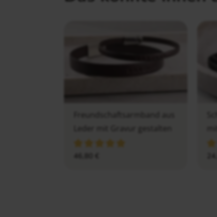
Freundschaftsarmband aus
Sc
Leder mit Gravur gestalten
mi
46,80
€
24