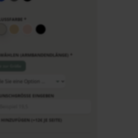
LUSSFARBE
*
 WÄHLEN (ARMBANDENDLÄNGE)
*
fe zur Größe
UNSCHGRÖSSE EINGEBEN
HINZUFÜGEN (+12€ JE SEITE)