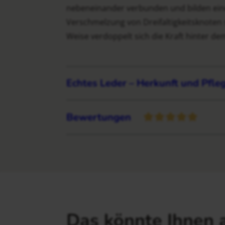
nebeneinander verbunden und bilden einen
Verschmelzung von Dreifaltigkeitsknoten s
Weise verdoppelt sich die Kraft hinter de
Echtes Leder – Herkunft und Pfle
Bewertungen
Das könnte Ihnen 