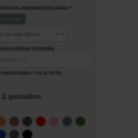
 WÄHLEN (ARMBANDENDLÄNGE)
*
fe zur Größe
UNSCHGRÖSSE EINGEBEN
HINZUFÜGEN (+12€ JE SEITE)
 2 gestalten