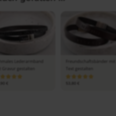
hmales Lederarmband
Freundschaftsbänder mit
t Gravur gestalten
Text gestalten
,90
€
53,80
€