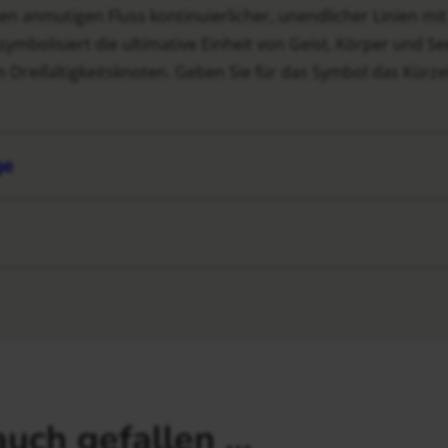
 anmutigen Fluss kontinuierlicher, unendlicher Linien mit 
ymbolisiert die ultimative Einheit von Geist, Körper und S
m Dreifaltigkeitsknoten. Geben Sie für das Symbol das Kürzel
ge
auch gefallen …