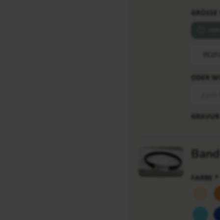
GRÖSSE
Hil
ODER W
GRAVUR 
Band
FARBE
*