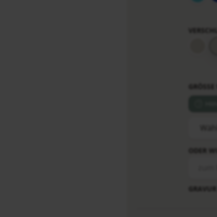
VERSCH
GRÖSSE
Hil
ODER W
GRAVUR 