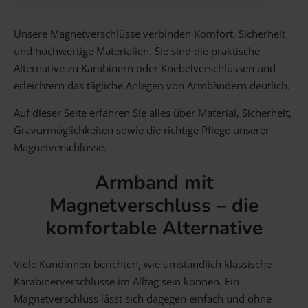
Gravur Designer – so geht’s
Unsere Magnetverschlüsse verbinden Komfort, Sicherheit
und hochwertige Materialien. Sie sind die praktische
Anlass
Person
Gutscheine
Alternative zu Karabinern oder Knebelverschlüssen und
erleichtern das tägliche Anlegen von Armbändern deutlich.
Auf dieser Seite erfahren Sie alles über Material, Sicherheit,
FAQ Häufig gestellte Fragen
Schmuck Ratgeber
Gravurmöglichkeiten sowie die richtige Pflege unserer
Schneller Versand
Magnetverschlüsse.
Armband mit
Magnetverschluss – die
komfortable Alternative
Viele Kundinnen berichten, wie umständlich klassische
Karabinerverschlüsse im Alltag sein können. Ein
Magnetverschluss lässt sich dagegen einfach und ohne