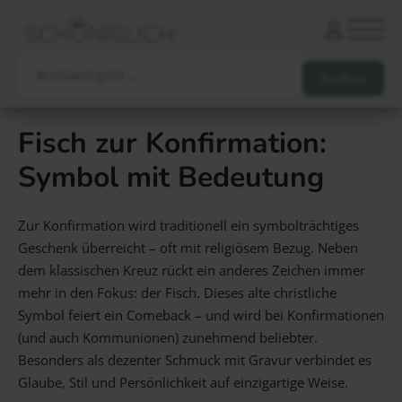
Fisch zur Konfirmation:
Symbol mit Bedeutung
Armbänder
Partnerarmbänder
Ketten und Anhänger
Ohrringe und Piercings
Zur Konfirmation wird traditionell ein symbolträchtiges
Schlüsselanhänger
Gesamtes Sortiment
Geschenk überreicht – oft mit religiösem Bezug. Neben
dem klassischen Kreuz rückt ein anderes Zeichen immer
mehr in den Fokus: der Fisch. Dieses alte christliche
Damen
Herren
Paare
Freunde
Kinder
Symbol feiert ein Comeback – und wird bei Konfirmationen
Allergiker
Trauernde
Unternehmen
mehr…
(und auch Kommunionen) zunehmend beliebter.
Besonders als dezenter Schmuck mit Gravur verbindet es
Glaube, Stil und Persönlichkeit auf einzigartige Weise.
Die schönsten Gravuren