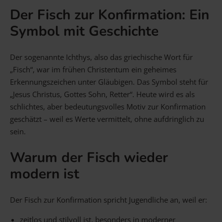
Der Fisch zur Konfirmation: Ein
Gravur Designer – so geht’s
Symbol mit Geschichte
Anlass
Person
Gutscheine
Der sogenannte Ichthys, also das griechische Wort für
„Fisch“, war im frühen Christentum ein geheimes
Erkennungszeichen unter Gläubigen. Das Symbol steht für
FAQ Häufig gestellte Fragen
Schmuck Ratgeber
„Jesus Christus, Gottes Sohn, Retter“. Heute wird es als
Schneller Versand
schlichtes, aber bedeutungsvolles Motiv zur Konfirmation
geschätzt – weil es Werte vermittelt, ohne aufdringlich zu
sein.
Warum der Fisch wieder
modern ist
Der Fisch zur Konfirmation spricht Jugendliche an, weil er:
zeitlos und stilvoll ist, besonders in moderner