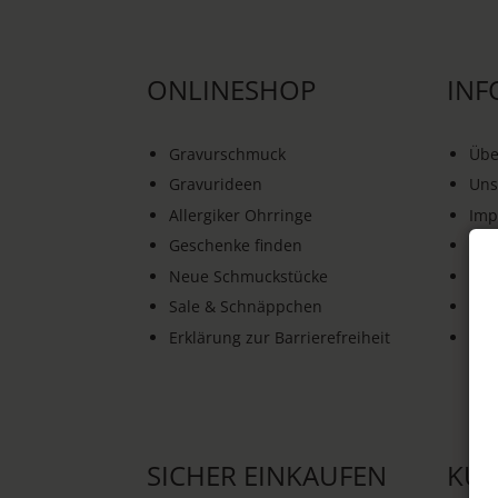
ONLINESHOP
INF
Gravurschmuck
Übe
Gravurideen
Uns
Allergiker Ohrringe
Imp
Geschenke finden
AG
Neue Schmuckstücke
Dat
Sale & Schnäppchen
Wid
Erklärung zur Barrierefreiheit
Ver
SICHER EINKAUFEN
KU