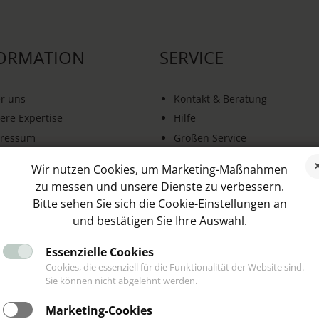
ORMATION
SERVICE
r uns
Kontakt & Beratung
ere Expertise
Hilfe
ressum
Größen Service
B
Schnelle Lieferung
Wir nutzen Cookies, um Marketing-Maßnahmen
enschutz
Schmuck Ratgeber
zu messen und unsere Dienste zu verbessern.
erruf & Rückgabe
Blog
Bitte sehen Sie sich die Cookie-Einstellungen an
trag widerrufen
Kooperationen
und bestätigen Sie Ihre Auswahl.
Essenzielle Cookies
Cookies, die essenziell für die Funktionalität der Website sind.
Sie können nicht abgelehnt werden.
NDENSTIMMEN
SOCIAL MEDIA
Marketing-Cookies