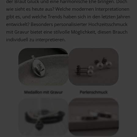
der Braut Glück und eine harmonische Ehe bringen. Doch
Gravur Designer – so geht’s
wie sieht es heute aus? Welche modernen Interpretationen
gibt es, und welche Trends haben sich in den letzten Jahren
entwickelt? Besonders personalisierter Hochzeitsschmuck
Anlass
Person
Gutscheine
mit Gravur bietet eine stilvolle Möglichkeit, diesen Brauch
individuell zu interpretieren.
FAQ Häufig gestellte Fragen
Schmuck Ratgeber
Schneller Versand
Medaillon mit Gravur
Perlenschmuck