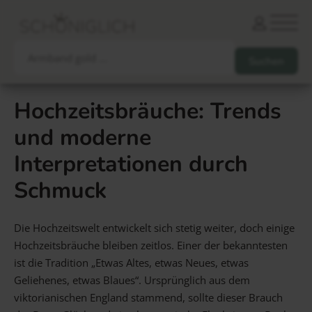
Hochzeitsbräuche: Trends
und moderne
Armbänder
Partnerarmbänder
Interpretationen durch
Ketten und Anhänger
Ohrringe und Piercings
Schlüsselanhänger
Gesamtes Sortiment
Schmuck
Die Hochzeitswelt entwickelt sich stetig weiter, doch einige
Damen
Herren
Paare
Freunde
Kinder
Hochzeitsbräuche bleiben zeitlos. Einer der bekanntesten
Allergiker
Trauernde
Unternehmen
mehr…
ist die Tradition „Etwas Altes, etwas Neues, etwas
Geliehenes, etwas Blaues“. Ursprünglich aus dem
viktorianischen England stammend, sollte dieser Brauch
Die schönsten Gravuren