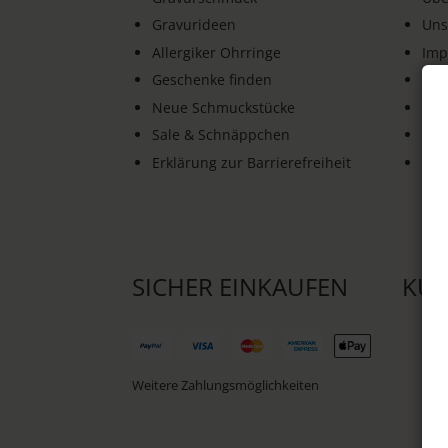
Gravurideen
Uns
Allergiker Ohrringe
Imp
Geschenke finden
AG
Neue Schmuckstücke
Dat
Sale & Schnäppchen
Wid
Erklärung zur Barrierefreiheit
Ver
SICHER EINKAUFEN
KU
Weitere Zahlungsmöglichkeiten