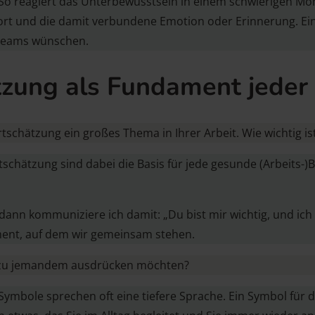
– So reagiert das Unterbewusstsein in einem schwierigen 
sofort und die damit verbundene Emotion oder Erinnerung. E
d Teams wünschen.
zung als Fundament jeder
tschätzung ein großes Thema in Ihrer Arbeit. Wie wichtig i
tschätzung sind dabei die Basis für jede gesunde (Arbeits
 dann kommuniziere ich damit: „Du bist mir wichtig, und i
ent, auf dem wir gemeinsam stehen.
it zu jemandem ausdrücken möchten?
ymbole sprechen oft eine tiefere Sprache. Ein Symbol für 