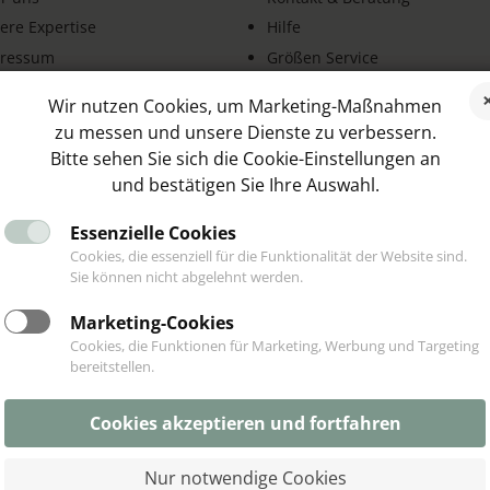
ere Expertise
Hilfe
ressum
Größen Service
B
Schnelle Lieferung
Wir nutzen Cookies, um Marketing-Maßnahmen
enschutz
Schmuck Ratgeber
zu messen und unsere Dienste zu verbessern.
erruf & Rückgabe
Blog
Bitte sehen Sie sich die Cookie-Einstellungen an
trag widerrufen
Kooperationen
und bestätigen Sie Ihre Auswahl.
Essenzielle Cookies
Cookies, die essenziell für die Funktionalität der Website sind.
Sie können nicht abgelehnt werden.
NDENSTIMMEN
SOCIAL MEDIA
Marketing-Cookies
Cookies, die Funktionen für Marketing, Werbung und Targeting
bereitstellen.
Cookies akzeptieren und fortfahren
Nur notwendige Cookies