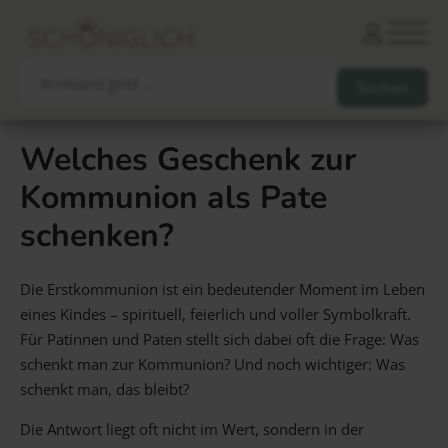
Welches Geschenk zur
Kommunion als Pate
Armbänder
Partnerarmbänder
schenken?
Ketten und Anhänger
Ohrringe und Piercings
Schlüsselanhänger
Gesamtes Sortiment
Die Erstkommunion ist ein bedeutender Moment im Leben
eines Kindes – spirituell, feierlich und voller Symbolkraft.
Damen
Herren
Paare
Freunde
Kinder
Für Patinnen und Paten stellt sich dabei oft die Frage: Was
Allergiker
Trauernde
Unternehmen
mehr…
schenkt man zur Kommunion? Und noch wichtiger: Was
schenkt man, das bleibt?
Die Antwort liegt oft nicht im Wert, sondern in der
Die schönsten Gravuren