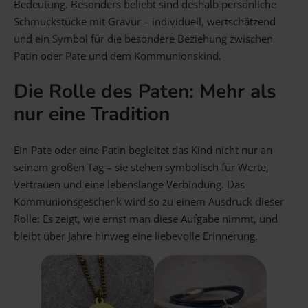
Bedeutung. Besonders beliebt sind deshalb persönliche
Gravur Designer – so geht’s
Schmuckstücke mit Gravur – individuell, wertschätzend
und ein Symbol für die besondere Beziehung zwischen
Patin oder Pate und dem Kommunionskind.
Anlass
Person
Gutscheine
Die Rolle des Paten: Mehr als
nur eine Tradition
FAQ Häufig gestellte Fragen
Schmuck Ratgeber
Schneller Versand
Ein Pate oder eine Patin begleitet das Kind nicht nur an
seinem großen Tag – sie stehen symbolisch für Werte,
Vertrauen und eine lebenslange Verbindung. Das
Kommunionsgeschenk wird so zu einem Ausdruck dieser
Rolle: Es zeigt, wie ernst man diese Aufgabe nimmt, und
bleibt über Jahre hinweg eine liebevolle Erinnerung.