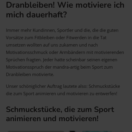
Dranbleiben! Wie motiviere ich
Gravur Designer – so geht’s
mich dauerhaft?
Anlass
Person
Gutscheine
Immer mehr Kundinnen, Sportler und die, die die guten
Vorsätze zum Fitbleiben oder Fitwerden in die Tat
umsetzen wollten auf uns zukamen und nach
FAQ Häufig gestellte Fragen
Schmuck Ratgeber
Motivationsschmuck oder Armbändern mit motivierenden
Sprüchen fragten. Jeder hatte scheinbar seinen eigenen
Schneller Versand
Motivationsspruch der mandra-artig beim Sport zum
Dranbleiben motivierte.
Unser schöniglicher Auftrag lautete also: Schmuckstücke
die zum Sport animieren und motivieren zu entwerfen!
Schmuckstücke, die zum Sport
animieren und motivieren!