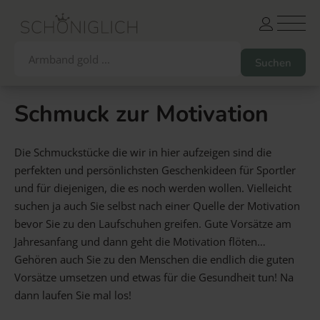
Schmuck zur Motivation
Armbänder
Partnerarmbänder
Die Schmuckstücke die wir in hier aufzeigen sind die
Ketten und Anhänger
Ohrringe und Piercings
perfekten und persönlichsten Geschenkideen für Sportler
Schlüsselanhänger
Gesamtes Sortiment
und für diejenigen, die es noch werden wollen. Vielleicht
suchen ja auch Sie selbst nach einer Quelle der Motivation
bevor Sie zu den Laufschuhen greifen. Gute Vorsätze am
Damen
Herren
Paare
Freunde
Kinder
Jahresanfang und dann geht die Motivation flöten…
Allergiker
Trauernde
Unternehmen
mehr…
Gehören auch Sie zu den Menschen die endlich die guten
Vorsätze umsetzen und etwas für die Gesundheit tun! Na
dann laufen Sie mal los!
Die schönsten Gravuren