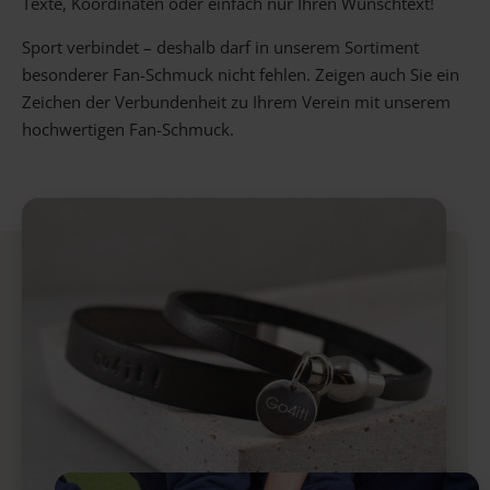
Texte, Koordinaten oder einfach nur Ihren Wunschtext!
Gravur Designer – so geht’s
Sport verbindet – deshalb darf in unserem Sortiment
besonderer Fan-Schmuck nicht fehlen. Zeigen auch Sie ein
Zeichen der Verbundenheit zu Ihrem Verein mit unserem
Anlass
Person
Gutscheine
hochwertigen Fan-Schmuck.
FAQ Häufig gestellte Fragen
Schmuck Ratgeber
Schneller Versand