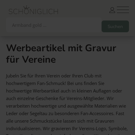
Werbeartikel mit Gravur
für Vereine
Armbänder
Partnerarmbänder
Ketten und Anhänger
Ohrringe und Piercings
Jubeln Sie für Ihren Verein oder Ihren Club mit
Schlüsselanhänger
Gesamtes Sortiment
hochwertigem Fan-Schmuck! Bei uns finden Sie
hochwertige Werbeartikel auch in kleinen Auflagen oder
auch einzelne Geschenke für Vereins-Mitglieder. Wir
Damen
Herren
Paare
Freunde
Kinder
verarbeiten hochwertige und ausgewählte Materialien wie
Allergiker
Trauernde
Unternehmen
mehr…
Leder oder Segeltau zu besonderen Fan-Accessoires. Fast
alle unsere Schmuckstücke lassen sich mit Gravuren
individualisieren. Wir gravieren Ihr Vereins-Logo, Symbole,
Die schönsten Gravuren