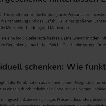
r Unternehmen, in die Bindung ihres Personals zu investie
e Wertschätzung und das Gefühl, Teil eines größeren Ganzen
 die Mitarbeiterbindung und Motivation.
 sie eine individuelle Note besitzen. Eine Gravur mit den 
hmen Gedanken gemacht hat. Solche Geschenke sorgen für ei
viduell schenken: Wie funkt
egt in der Kombination aus einheitlichem Design und indiv
uss einzeln durch individuelle Gravuren wie Namen, Initiale
irmengeschenk ein einzigartiges Präsent. Besonders belieb
ividuell wertgeschätzt, während gleichzeitig ein einheitlich