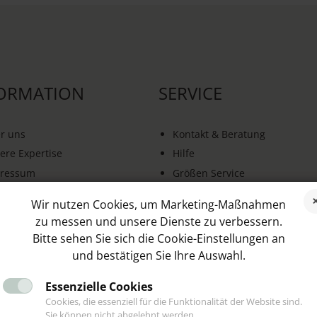
ORMATION
SERVICE
r uns
Kontakt & Beratung
ere Expertise
Hilfe
ressum
Größen Service
B
Schnelle Lieferung
Wir nutzen Cookies, um Marketing-Maßnahmen
enschutz
Schmuck Ratgeber
zu messen und unsere Dienste zu verbessern.
erruf & Rückgabe
Blog
Bitte sehen Sie sich die Cookie-Einstellungen an
trag widerrufen
Kooperationen
und bestätigen Sie Ihre Auswahl.
Essenzielle Cookies
Cookies, die essenziell für die Funktionalität der Website sind.
Sie können nicht abgelehnt werden.