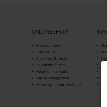
ONLINESHOP
INF
Gravurschmuck
Übe
Gravurideen
Uns
Allergiker Ohrringe
Imp
Geschenke finden
AG
Neue Schmuckstücke
Dat
Sale & Schnäppchen
Wid
Erklärung zur Barrierefreiheit
Ver