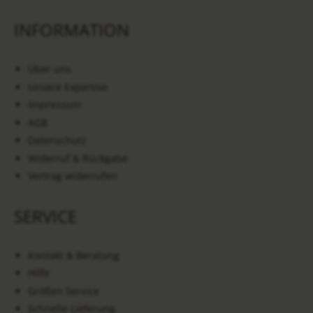
INFORMATION
Über uns
Unsere Expertise
Impressum
AGB
Datenschutz
Widerruf & Rückgabe
Vertrag widerrufen
SERVICE
Kontakt & Beratung
Hilfe
Größen Service
Schnelle Lieferung