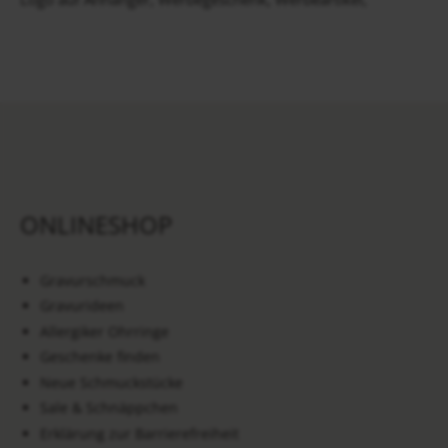
ONLINESHOP
Gravurschmuck
Gravurideen
Allergiker Ohrringe
Geschenke finden
Neue Schmuckstücke
Sale & Schnäppchen
Erklärung zur Barrierefreiheit