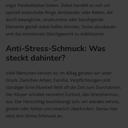
sogar Panikattacken bieten. Dabei handelt es sich um
Gravur Designer – so geht’s
speziell entwickelte Ringe, Armbänder oder Ketten, die
durch bewegliche, strukturierte oder beruhigende
Elemente gezielt dabei helfen können, Stress abzubauen
Anlass
Person
Gutscheine
und das emotionale Gleichgewicht zu stabilisieren.
Anti-Stress-Schmuck: Was
FAQ Häufig gestellte Fragen
Schmuck Ratgeber
steckt dahinter?
Schneller Versand
Viele Menschen kennen es: Im Alltag geraten wir unter
Druck. Zwischen Arbeit, Familie, Verpflichtungen und
ständiger Erreichbarkeit fehlt oft die Zeit zum Durchatmen.
Der Körper schüttet vermehrt Cortisol, das Stresshormon,
aus. Der Herzschlag beschleunigt sich, wir werden nervös,
gereizt oder fühlen uns innerlich überfordert. Genau hier
setzt Anti-Stress-Schmuck an.