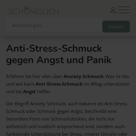
Anti-Stress-Schmuck
gegen Angst und Panik
Armbänder
Partnerarmbänder
Ketten und Anhänger
Ohrringe und Piercings
Erfahren Sie hier alles über
Anxiety Schmuck:
Was ist das
Schlüsselanhänger
Gesamtes Sortiment
und wie kann
Anti-Stress-Schmuck
im Alltag unterstützen
und bei
Angst
helfen
Damen
Herren
Paare
Freunde
Kinder
Der Begriff Anxiety Schmuck, auch bekannt als Anti-Stress-
Allergiker
Trauernde
Unternehmen
mehr…
Schmuck oder Schmuck gegen Angst, beschreibt eine
besondere Form von Schmuckstücken, die nicht nur
ästhetisch und modisch ansprechend sind, sondern auch
Die schönsten Gravuren
funktionale Unterstützung bei Stress, innerer Unruhe oder