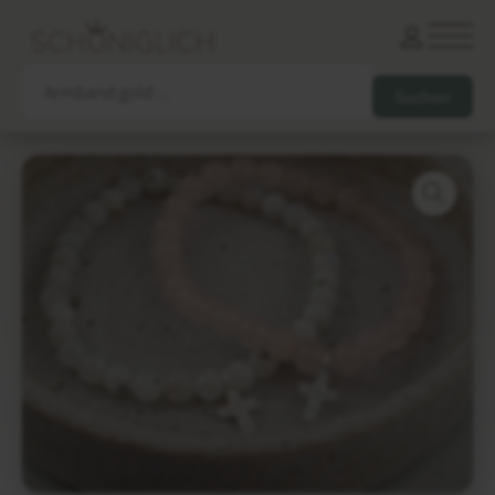
Armbänder
Partnerarmbänder
Ketten und Anhänger
Ohrringe und Piercings
Schlüsselanhänger
Gesamtes Sortiment
Damen
Herren
Paare
Freunde
Kinder
Allergiker
Trauernde
Unternehmen
mehr…
Die schönsten Gravuren