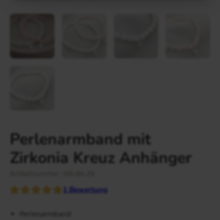
Gravur Designer – so geht’s
Anlass
Person
Gutscheine
FAQ Häufig gestellte Fragen
Schmuck Ratgeber
Schneller Versand
Perlenarmband mit
Zirkonia Kreuz Anhänger
Artikelnummer: NB-BA-ZK
1
Bewertung
Perlenarmband