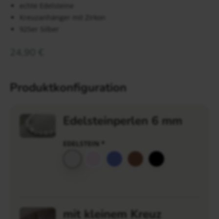
echte Edelsteine
Kreuzanhänger mit Zirkon
925er Silber
24,90
€
Produktkonfiguration
Edelsteinperlen 6 mm
EDELSTEIN
*
mit kleinem Kreuz