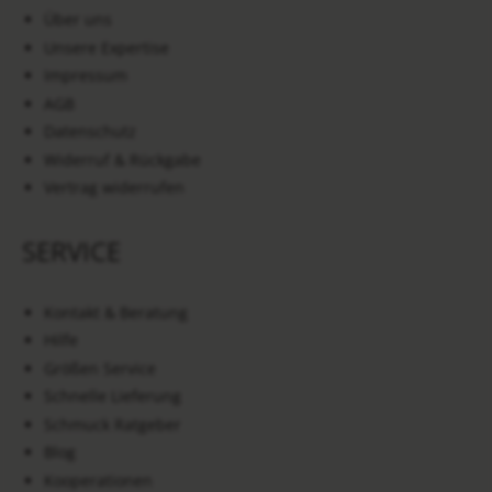
Über uns
Unsere Expertise
Impressum
AGB
Datenschutz
Widerruf & Rückgabe
Vertrag widerrufen
SERVICE
Kontakt & Beratung
Hilfe
Größen Service
Schnelle Lieferung
Schmuck Ratgeber
Blog
Kooperationen