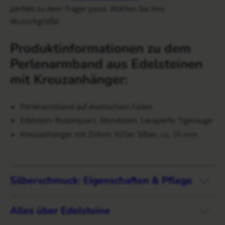
perfekt zu dem Träger passt. Wählen Sie Ihre
Wunschgröße!
Produktinformationen zu dem
Perlenarmband aus Edelsteinen
mit Kreuzanhänger:
Perlenarmband auf elastischem Faden
Edelstein: Rosenquarz, Mondstein, Lavaperle, Tigerauge
Kreuzanhänger mit Zirkon: 925er Silber, ca. 10 mm
Silberschmuck: Eigenschaften & Pflege
Alles über Edelsteine