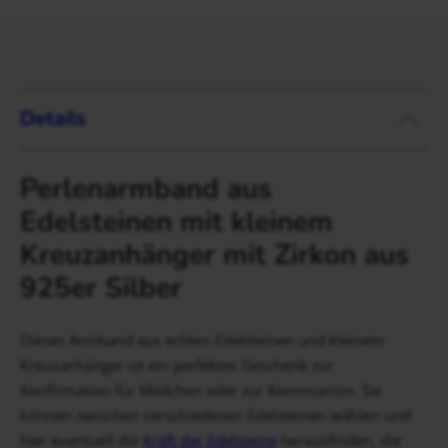
Details
Perlenarmband aus
Edelsteinen mit kleinem
Kreuzanhänger mit Zirkon aus
925er Silber
Dieses Armband aus echten Edelsteinen und kleinem
Kreuzanhänger ist ein perfektes Geschenk zur
Konfirmation für Mädchen oder zur Kommunion. Sie
können zwischen verschiedenen Edelsteinen wählen und
hier eventuell die
Kraft der Edelsteine
herausfinden, die