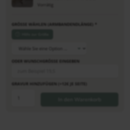
Vorrätig
GRÖSSE WÄHLEN (ARMBANDENDLÄNGE)
*
Hilfe zur Größe
ODER WUNSCHGRÖSSE EINGEBEN
GRAVUR HINZUFÜGEN (+12€ JE SEITE)
In den Warenkorb