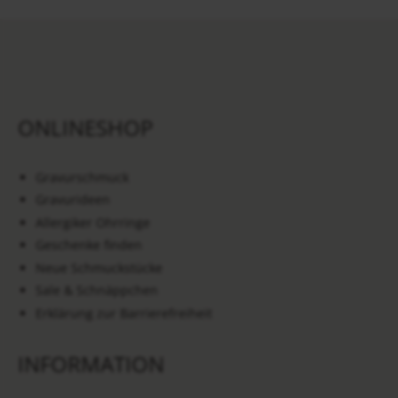
ONLINESHOP
Gravurschmuck
Gravurideen
Allergiker Ohrringe
Geschenke finden
Neue Schmuckstücke
Sale & Schnäppchen
Erklärung zur Barrierefreiheit
INFORMATION