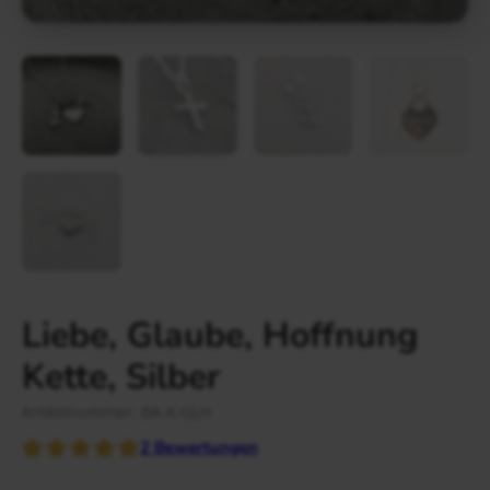
Gravur Designer – so geht’s
Anlass
Person
Gutscheine
FAQ Häufig gestellte Fragen
Schmuck Ratgeber
Schneller Versand
Liebe, Glaube, Hoffnung
Kette, Silber
Artikelnummer: BA-K-GLH
2
Bewertungen