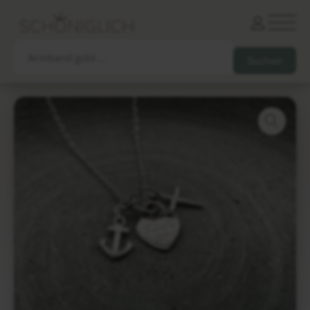
Armbänder
Partnerarmbänder
Ketten und Anhänger
Ohrringe und Piercings
Schlüsselanhänger
Gesamtes Sortiment
Damen
Herren
Paare
Freunde
Kinder
Allergiker
Trauernde
Unternehmen
mehr…
Die schönsten Gravuren