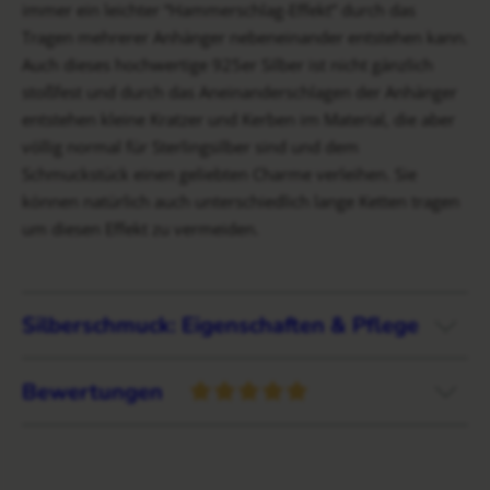
immer ein leichter “Hammerschlag-Effekt” durch das
Tragen mehrerer Anhänger nebeneinander entstehen kann.
Auch dieses hochwertige 925er Silber ist nicht gänzlich
stoßfest und durch das Aneinanderschlagen der Anhänger
entstehen kleine Kratzer und Kerben im Material, die aber
völlig normal für Sterlingsilber sind und dem
Schmuckstück einen geliebten Charme verleihen. Sie
können natürlich auch unterschiedlich lange Ketten tragen
um diesen Effekt zu vermeiden.
Silberschmuck: Eigenschaften & Pflege
Bewertungen