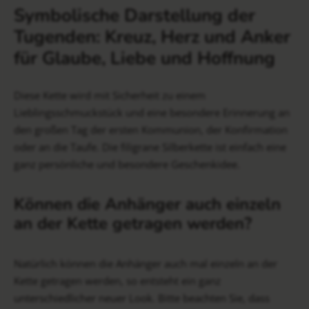
Symbolische Darstellung der
Tugenden: Kreuz, Herz und Anker
für Glaube, Liebe und Hoffnung
Diese Kette wird mit Sicherheit zu einem
Lieblingsschmuckstück und eine besondere Erinnerung an
den großen Tag der ersten Kommunion, der Konfirmation
oder an die Taufe. Die filigrane Silberkette ist einfach eine
ganz persönliche und besondere Geschenkidee.
Können die Anhänger auch einzeln
an der Kette getragen werden?
Natürlich können die Anhänger auch mal einzeln an der
Kette getragen werden, so entsteht ein ganz
unterschiedlicher neuer Look. Bitte beachten Sie, dass