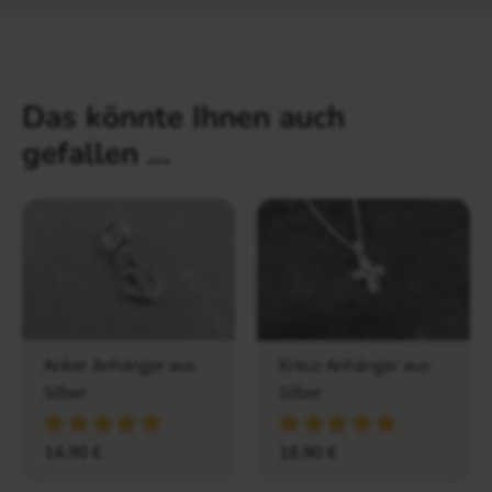
Das könnte Ihnen auch
gefallen …
Anker Anhänger aus
Kreuz Anhänger aus
Silber
Silber
14,90
€
16,90
€