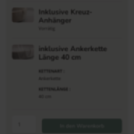
Inklusive Kreuz-
Anhänger
Vorrätig
inklusive Ankerkette
Länge 40 cm
KETTENART
Ankerkette
KETTENLÄNGE
40 cm
In den Warenkorb