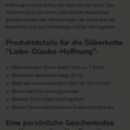
Hoffnung sind das Kreuz, das Herz und der Anker. Das
Herzchen kann mit einem individuellen Wunschtext
graviert werden. Der Herzanhänger, der Anker und das
Kreuzchen sind aus hochwertigem 925er Sterlingsilber.
Produktdetails für die Silberkette
“Liebe-Glaube-Hoffnung”:
Silberanhänger: Kreuz, Anker, Herz ca. 7-9 mm
Silberkette: Ankerkette Länge 40 cm
Maße des Gravuranhängers Herz: ca. 10 x 12 mm
Kleines Herz nur vorne gravierbar
Material: 925er Silber (Sterlingsilber)
Wählen Sie aus verschiedenen Gravur-Schriften aus
Eine persönliche Geschenkidee