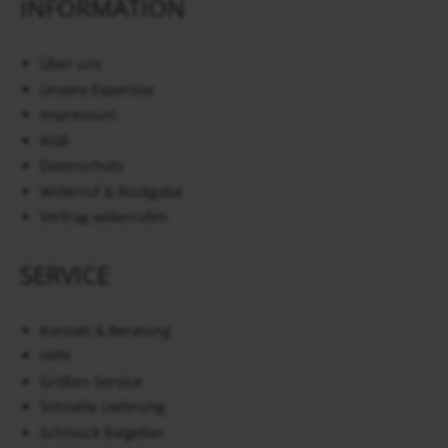
INFORMATION
Über uns
Unsere Expertise
Impressum
AGB
Datenschutz
Widerruf & Rückgabe
Vertrag widerrufen
SERVICE
Kontakt & Beratung
Hilfe
Größen Service
Schnelle Lieferung
Schmuck Ratgeber