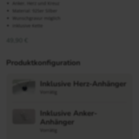
Anker, Herz und Kreuz
Material: 925er Silber
Wunschgravur möglich
inklusive Kette
49,90
€
Produktkonfiguration
Inklusive Herz-Anhänger
Vorrätig
Inklusive Anker-
Anhänger
Vorrätig