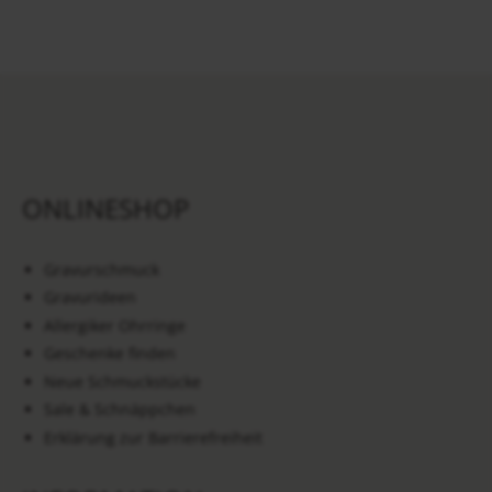
ONLINESHOP
Gravurschmuck
Gravurideen
Allergiker Ohrringe
Geschenke finden
Neue Schmuckstücke
Sale & Schnäppchen
Erklärung zur Barrierefreiheit