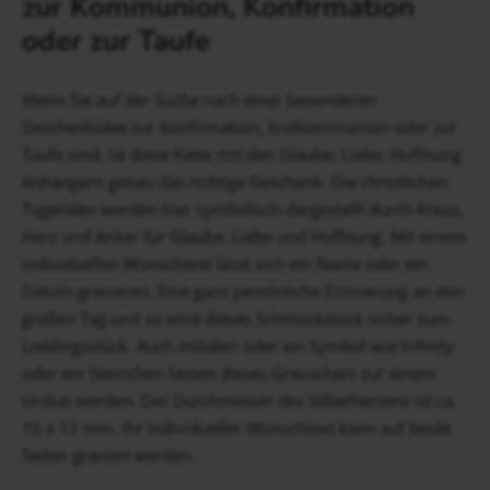
zur Kommunion, Konfirmation
oder zur Taufe
Wenn Sie auf der Suche nach einer besonderen
Geschenkidee zur Konfirmation, Erstkommunion oder zur
Taufe sind, ist diese Kette mit den Glaube, Liebe, Hoffnung
Anhängern genau das richtige Geschenk. Die christlichen
Tugenden werden hier symbolisch dargestellt durch Kreuz,
Herz und Anker für Glaube, Liebe und Hoffnung. Mit einem
individuellen Wunschtext lässt sich ein Name oder ein
Datum gravieren. Eine ganz persönliche Erinnerung an den
großen Tag und so wird dieses Schmuckstück sicher zum
Lieblingsstück. Auch Initialen oder ein Symbol wie Infinity
oder ein Sternchen lassen dieses Gravurherz zur einem
Unikat werden. Der Durchmesser des Silberherzens ist ca.
10 x 12 mm. Ihr individueller Wunschtext kann auf beide
Seiten graviert werden.