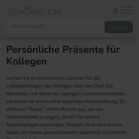
Persönliche Präsente für
Kollegen
Armbänder
Partnerarmbänder
Ketten und Anhänger
Ohrringe und Piercings
Suchen Sie ein persönliches Geschen für die
Schlüsselanhänger
Gesamtes Sortiment
Lieblingskollegin, den Kollegen oder den Chef. Die
Menschen, mit denen wir tagtäglich zusammenarbeiten,
verdienen ab und zu eine besondere Wertschätzung. Ein
Damen
Herren
Paare
Freunde
Kinder
einfaches “Danke” reicht oft nicht aus, um die
Allergiker
Trauernde
Unternehmen
mehr…
Verbundenheit zu zeigen, die wir für unsere
Arbeitskollegen empfinden. Deshalb ist es eine schöne
Geste, mit einem personalisierten Geschenk von Herzen
Die schönsten Gravuren