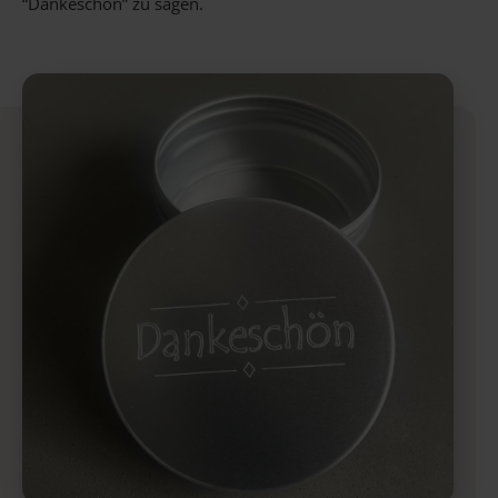
“Dankeschön” zu sagen.
Gravur Designer – so geht’s
Anlass
Person
Gutscheine
FAQ Häufig gestellte Fragen
Schmuck Ratgeber
Schneller Versand