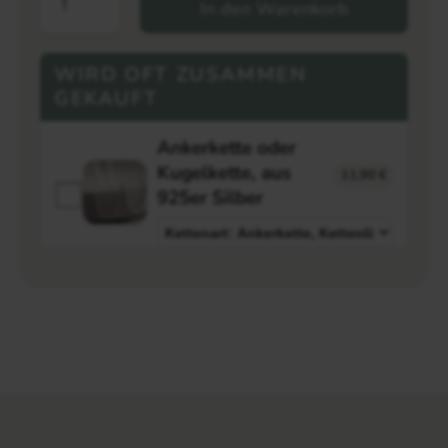
In den Warenkorb
WIRD OFT ZUSAMMEN
GEKAUFT
Ankerkette oder
Kugelkette, aus
11,90
€
925er Silber