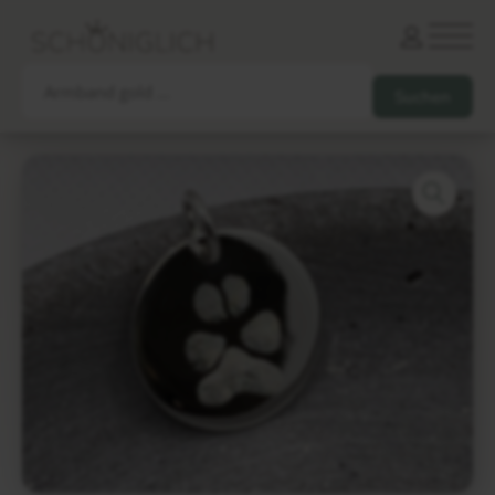
Armbänder
Partnerarmbänder
Ketten und Anhänger
Ohrringe und Piercings
Schlüsselanhänger
Gesamtes Sortiment
Damen
Herren
Paare
Freunde
Kinder
Allergiker
Trauernde
Unternehmen
mehr…
Die schönsten Gravuren