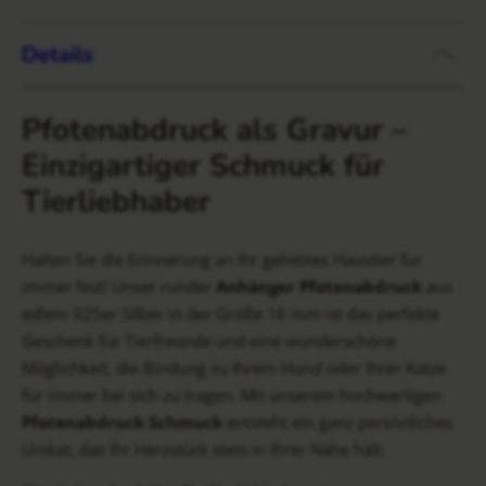
Details
Pfotenabdruck als Gravur –
Einzigartiger Schmuck für
Tierliebhaber
Halten Sie die Erinnerung an Ihr geliebtes Haustier für
immer fest! Unser runder
Anhänger Pfotenabdruck
aus
edlem 925er Silber in der Größe 16 mm ist das perfekte
Geschenk für Tierfreunde und eine wunderschöne
Möglichkeit, die Bindung zu Ihrem Hund oder Ihrer Katze
für immer bei sich zu tragen. Mit unserem hochwertigen
Pfotenabdruck Schmuck
entsteht ein ganz persönliches
Unikat, das Ihr Herzstück stets in Ihrer Nähe hält.