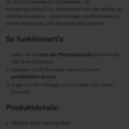
Ob als Geschenkidee für Tierliebhaber, als
Erinnerungsschmuck für verstorbene Tiere oder einfach als
stilvolles Accessoire – dieser Anhänger mit Pfotenabdruck
ist eine emotionale und individuelle Besonderheit.
So funktioniert’s:
Laden Sie ein
Foto des Pfotenabdrucks
Ihres Hundes
oder Ihrer Katze hoch
Gestalten Sie die Rückseite optional mit einer
persönlichen Gravur
Tragen Sie den Anhänger an einer Kette oder einem
Armband
Produktdetails:
Material: 925er Sterling Silber