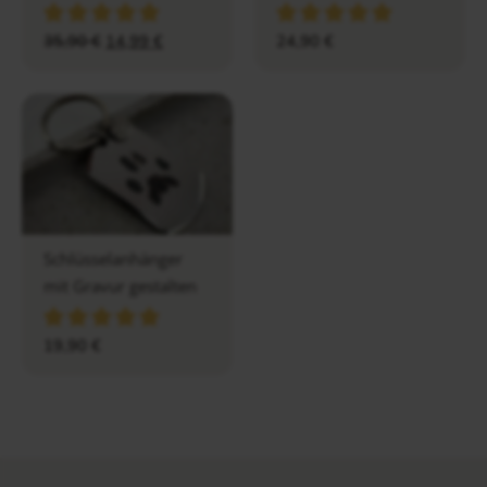
35,90
€
14,99
€
24,90
€
Schlüsselanhänger
mit Gravur gestalten
19,90
€