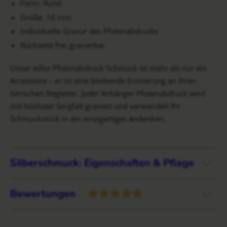
Form: Rund
Größe: 16 mm
Individuelle Gravur des Pfotenabdrucks
Rückseite frei gravierbar
Unser edler Pfotenabdruck Schmuck ist mehr als nur ein
Accessoire – er ist eine bleibende Erinnerung an Ihren
tierischen Begleiter. Jeder Anhänger Pfotenabdruck wird
mit höchster Sorgfalt graviert und verwandelt Ihr
Schmuckstück in ein einzigartiges Andenken.
Silberschmuck: Eigenschaften & Pflege
Bewertungen