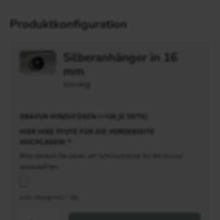
Produktkonfiguration
Silberanhänger in 16
mm
Vorrätig
GRAVUR HINZUFÜGEN (+12€ JE SEITE)
HIER IHRE PFOTE FÜR DIE VORDERSEITE
HOCHLADEN!
*
Bitte denken Sie daran, ein Schmuckstück für die Gravur
auszuwählen.
(max. Dateigröße 1 GB)