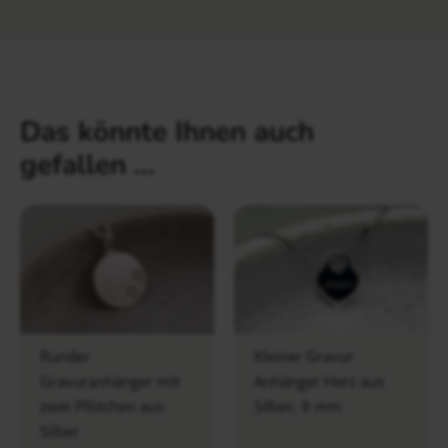
Das könnte Ihnen auch
gefallen …
Runder
Kleiner Gravur
Gravuranhänger mit
Anhänger Herz aus
zwei Pfötchen aus
Silber, 9 mm
Silber