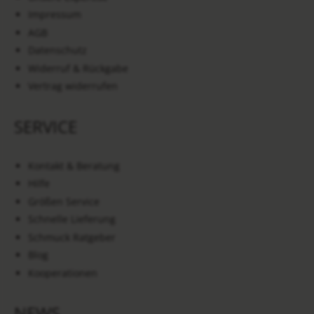
Impressum
AGB
Datenschutz
Widerruf & Rückgabe
Vertrag widerrufen
SERVICE
Kontakt & Beratung
Hilfe
Größen Service
Schnelle Lieferung
Schmuck Ratgeber
Blog
Kooperationen
NEWS