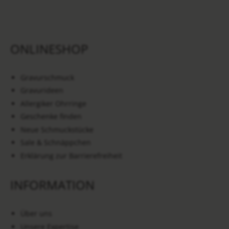
ONLINESHOP
Gravurschmuck
Gravurideen
Allergiker Ohrringe
Geschenke finden
Neue Schmuckstücke
Sale & Schnäppchen
Erklärung zur Barrierefreiheit
INFORMATION
Über uns
Unsere Expertise