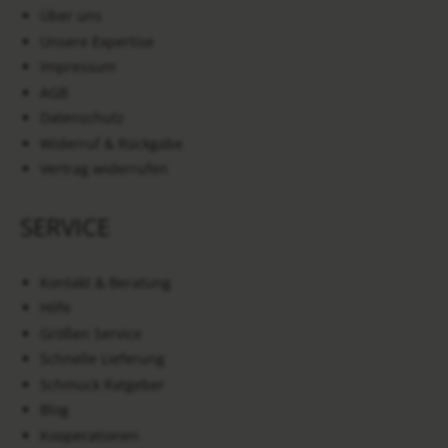
Über uns
Unsere Expertise
Impressum
AGB
Datenschutz
Widerruf & Rückgabe
Vertrag widerrufen
SERVICE
Kontakt & Beratung
Hilfe
Größen Service
Schnelle Lieferung
Schmuck Ratgeber
Blog
Kooperationen