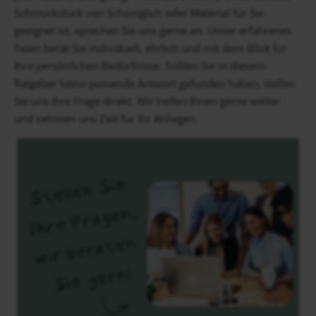
Schmuckstück von Schöniglich oder Material für Sie
geeignet ist, sprechen Sie uns gerne an. Unser erfahrenes
Team berät Sie individuell, ehrlich und mit dem Blick für
Ihre persönlichen Bedürfnisse. Sollten Sie in diesem
Ratgeber keine passende Antwort gefunden haben, stellen
Sie uns Ihre Frage direkt. Wir helfen Ihnen gerne weiter
und nehmen uns Zeit für Ihr Anliegen.