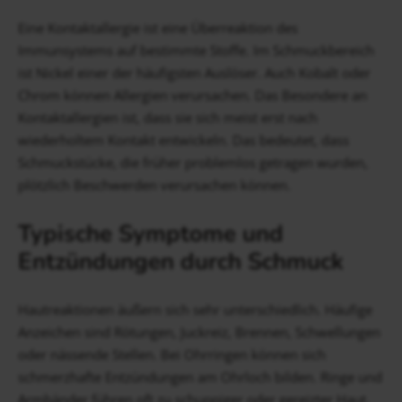
Eine Kontaktallergie ist eine Überreaktion des
Immunsystems auf bestimmte Stoffe. Im Schmuckbereich
ist Nickel einer der häufigsten Auslöser. Auch Kobalt oder
Chrom können Allergien verursachen. Das Besondere an
Kontaktallergien ist, dass sie sich meist erst nach
wiederholtem Kontakt entwickeln. Das bedeutet, dass
Schmuckstücke, die früher problemlos getragen wurden,
plötzlich Beschwerden verursachen können.
Typische Symptome und
Entzündungen durch Schmuck
Hautreaktionen äußern sich sehr unterschiedlich. Häufige
Anzeichen sind Rötungen, Juckreiz, Brennen, Schwellungen
oder nässende Stellen. Bei Ohrringen können sich
schmerzhafte Entzündungen am Ohrloch bilden. Ringe und
Armbänder führen oft zu schuppiger oder gereizter Haut.