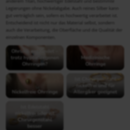
anderem Titan, hochwertiger Edelstahl und bestimmte
Legierungen ohne Nickelabgabe. Auch reines Silber kann
gut verträglich sein, sofern es hochwertig verarbeitet ist.
Entscheidend ist nicht nur das Material selbst, sondern
auch die Verarbeitung, die Oberfläche und die Qualität der
einzelnen Komponenten.
Ohrloch entzündet –
trotz hypoallergenen
Medizinische
Ohrringen?
Ohrringe
Ist Chirurgenstahl
nickelfrei und für
Nickelfreie Ohrringe
Allergiker geeignet
Ist Edelstahl
nickelfrei oder ist
Chirurgenstahl
besser