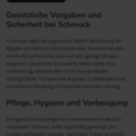
Gesetzliche Vorgaben und
Sicherheit bei Schmuck
In Europa regelt die sogenannte REACH Verordnung die
Abgabe von Nickel in Schmuckstücken. Dennoch können
empfindliche Personen auch auf sehr geringe Mengen
reagieren. Gesetzliche Grenzwerte bieten daher eine
Orientierung, ersetzen aber nicht die individuelle
Verträglichkeit. Transparente Angaben zu Materialien und
eine ehrliche Beratung sind deshalb besonders wichtig.
Pflege, Hygiene und Vorbeugung
Eine gute Schmuckpflege kann Hautreaktionen deutlich
reduzieren. Schmuck sollte regelmäßig gereinigt und
trocken aufbewahrt werden. Nach dem Tragen empfiehlt