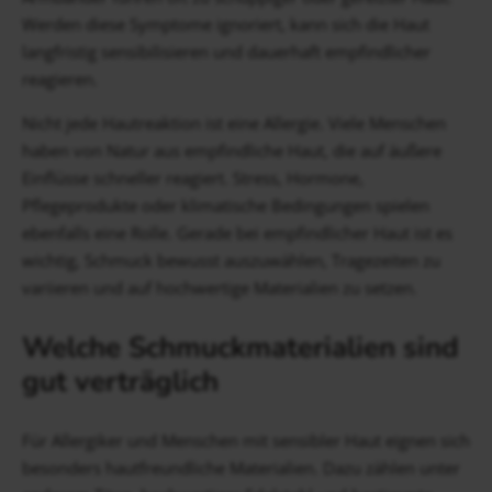
Werden diese Symptome ignoriert, kann sich die Haut
langfristig sensibilisieren und dauerhaft empfindlicher
reagieren.
Nicht jede Hautreaktion ist eine Allergie. Viele Menschen
haben von Natur aus empfindliche Haut, die auf äußere
Einflüsse schneller reagiert. Stress, Hormone,
Pflegeprodukte oder klimatische Bedingungen spielen
ebenfalls eine Rolle. Gerade bei empfindlicher Haut ist es
wichtig, Schmuck bewusst auszuwählen, Tragezeiten zu
variieren und auf hochwertige Materialien zu setzen.
Welche Schmuckmaterialien sind
gut verträglich
Für Allergiker und Menschen mit sensibler Haut eignen sich
besonders hautfreundliche Materialien. Dazu zählen unter