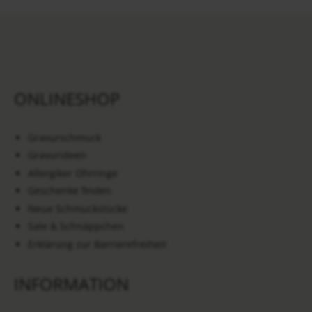
ONLINESHOP
Gravurschmuck
Gravurideen
Allergiker Ohrringe
Geschenke finden
Neue Schmuckstücke
Sale & Schnäppchen
Erklärung zur Barrierefreiheit
INFORMATION