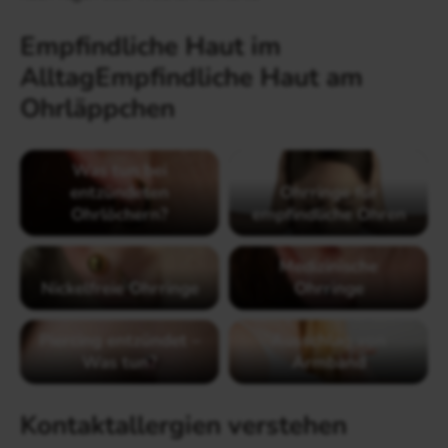
Empfindliche Haut im
AlltagEmpfindliche Haut am
Ohrläppchen
Was tun bei
entzündeten
Ohrringe für
Ohrlöchern?
empfindliche Ohren
Medizinische
Nickelfreie Ohrringe
Ohrringe
Piercing entzündet –
Ausschlag von
Was tun?
Armband
Kontaktallergien verstehen