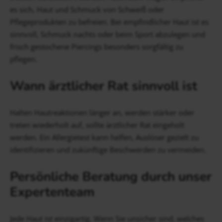
es sich, Haut und Schmuck von Schweiß oder
Pflegeprodukten zu befreien. Bei empfindlicher Haut ist es
sinnvoll, Schmuck nachts oder beim Sport abzulegen und
frisch gestochene Piercings besonders sorgfältig zu
pflegen.
Wann ärztlicher Rat sinnvoll ist
Halten Hautreaktionen länger an, werden stärker oder
treten wiederholt auf, sollte ärztlicher Rat eingeholt
werden. Ein Allergietest kann helfen, Auslöser gezielt zu
identifizieren und zukünftige Beschwerden zu vermeiden.
Persönliche Beratung durch unser
Expertenteam
Jede Haut ist einzigartig. Wenn Sie unsicher sind, welches