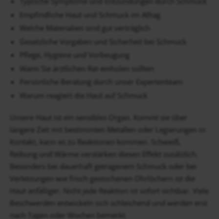
Typische Symptome und Entzündungen durch Schmuck
Empfindliche Haut und Schmuck im Alltag
Welche Materialien sind gut verträglich
Gesetzliche Vorgaben und Sicherheit bei Schmuck
Pflege, Hygiene und Vorbeugung
Wann Sie ärztlichen Rat einholen sollten
Persönliche Beratung durch unser Expertenteam
Warum reagiert die Haut auf Schmuck
Unsere Haut ist ein sensibles Organ. Kommt sie über
längere Zeit mit bestimmten Metallen oder Legierungen in
Kontakt, kann es zu Reaktionen kommen. Schweiß,
Reibung und Wärme verstärken diesen Effekt zusätzlich.
Besonders bei dauerhaft getragenem Schmuck oder bei
Verletzungen wie frisch gestochenen Ohrlöchern ist die
Haut anfälliger. Nicht jede Reaktion ist sofort sichtbar. Viele
Beschwerden entwickeln sich schleichend und werden erst
nach Tagen oder Wochen bemerkt.