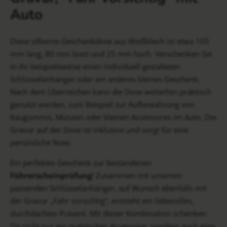
Auto
Diese silberne Geschenkdose aus Weißblech ist etwa 105
mm lang, 80 mm breit und 25 mm hoch. Verschenken Sie
in ihr beispielsweise einen individuell gestalteten
Schlüsselanhänger oder ein anderes kleines Geschenk.
Nach dem Überreichen kann die Dose weiterhin praktisch
genutzt werden, zum Beispiel zur Aufbewahrung von
Kaugummis, Münzen oder kleinen Accessoires im Auto. Die
Gravur auf der Dose ist inklusive und sorgt für eine
persönliche Note.
Ein perfektes Geschenk zur bestandenen
Führerscheinprüfung
! Zusammen mit unserem
passenden Schlüsselanhänger, auf Wunsch ebenfalls mit
der Gravur „Fahr vorsichtig“, entsteht ein liebevolles,
durchdachtes Präsent. Mit dieser Kombination schenken
Sie nicht nur ein praktisches Accessoire, sondern auch eine