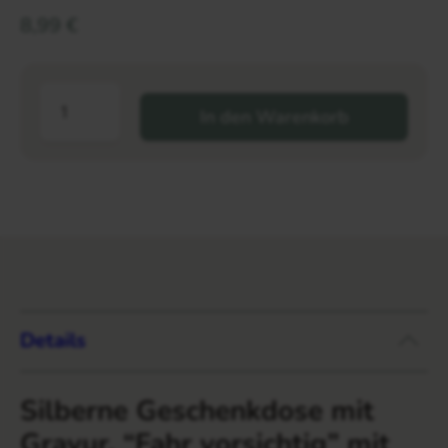
8,99
€
In den Warenkorb
Details
Silberne Geschenkdose mit
Gravur, “Fahr vorsichtig” mit