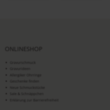
ONLINESHOP
Gravurschmuck
Gravurideen
Allergiker Ohrringe
Geschenke finden
Neue Schmuckstücke
Sale & Schnäppchen
Erklärung zur Barrierefreiheit