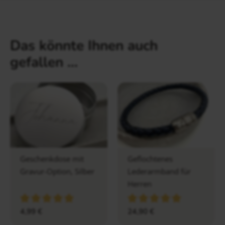
Das könnte Ihnen auch
gefallen …
Geschenkdose mit
Geflochtenes
Gravur-Option, Silber
Lederarmband für
Herren
4,99
€
24,90
€