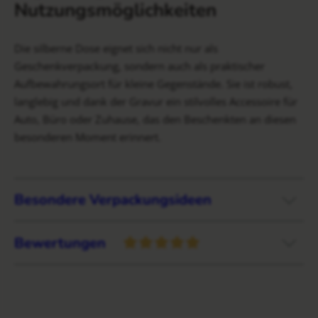
Nutzungsmöglichkeiten
Die silberne Dose eignet sich nicht nur als
Geschenkverpackung, sondern auch als praktischer
Aufbewahrungsort für kleine Gegenstände. Sie ist robust,
langlebig und dank der Gravur ein stilvolles Accessoire für
Auto, Büro oder Zuhause, das den Beschenkten an diesen
besonderen Moment erinnert.
Besondere Verpackungsideen
Bewertungen