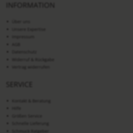
INFORMATION
Über uns
Unsere Expertise
Impressum
AGB
Datenschutz
Widerruf & Rückgabe
Vertrag widerrufen
SERVICE
Kontakt & Beratung
Hilfe
Größen Service
Schnelle Lieferung
Schmuck Ratgeber