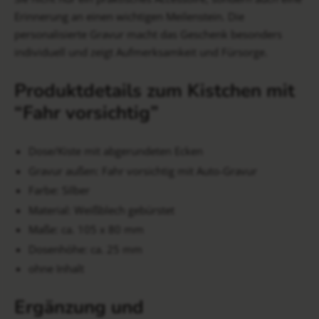
Erinnerung an einen wichtigen Meilenstein. Die
personalisierte Gravur macht das Geschenk besonders
individuell und zeigt Aufmerksamkeit und Fürsorge.
Produktdetails zum Kistchen mit
“Fahr vorsichtig”
Dose/Kiste mit abgerundeten Ecken
Gravur außen: Fahr vorsichtig mit Auto-Gravur
Farbe: Silber
Material: Weißblech gebürstet
Maße: ca. 105 x 80 mm
Dosenhöhe: ca. 25 mm
ohne Inhalt
Ergänzung und