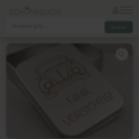
Armbänder
Partnerarmbänder
Ketten und Anhänger
Ohrringe und Piercings
Schlüsselanhänger
Gesamtes Sortiment
Damen
Herren
Paare
Freunde
Kinder
Allergiker
Trauernde
Unternehmen
mehr…
Die schönsten Gravuren