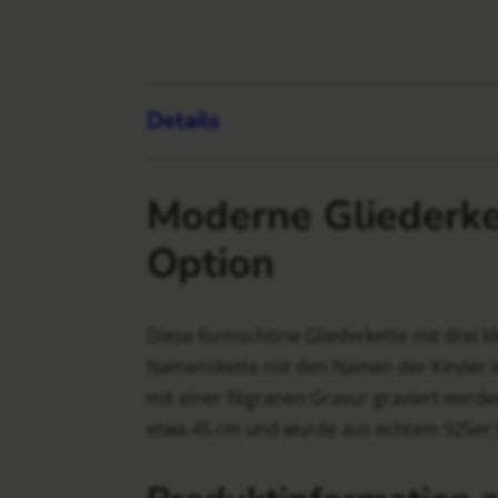
Details
Moderne Gliederket
Option
Diese formschöne Gliederkette mit drei kl
Namenskette mit den Namen der Kinder ist
mit einer filigranen Gravur graviert werd
etwa 45 cm und wurde aus echtem 925er Si