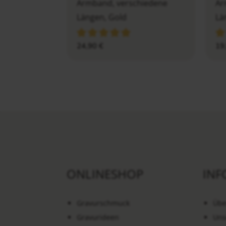
Armband, verschiedene
Ar
Längen, Gold
Lä
24,90
€
19
ONLINESHOP
INF
Gravurschmuck
Übe
Gravurideen
Uns