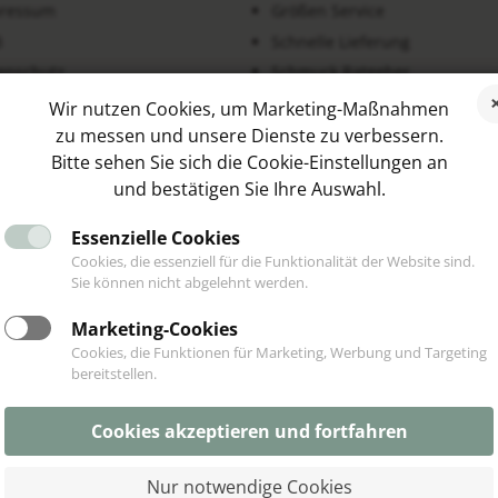
ressum
Größen Service
B
Schnelle Lieferung
enschutz
Schmuck Ratgeber
erruf & Rückgabe
Blog
Wir nutzen Cookies, um Marketing-Maßnahmen
trag widerrufen
Kooperationen
zu messen und unsere Dienste zu verbessern.
Bitte sehen Sie sich die Cookie-Einstellungen an
und bestätigen Sie Ihre Auswahl.
Essenzielle Cookies
Cookies, die essenziell für die Funktionalität der Website sind.
NDENSTIMMEN
SOCIAL MEDIA
Sie können nicht abgelehnt werden.
Marketing-Cookies
Cookies, die Funktionen für Marketing, Werbung und Targeting
bereitstellen.
Cookies akzeptieren und fortfahren
Nur notwendige Cookies