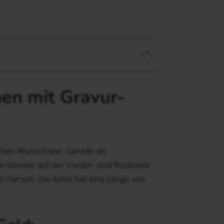
hen mit Gravur-
ichen Wunschtext. Gerade als
ie können auf der Vorder- und Rückseite
m Herzen. Die Kette hat eine Länge von