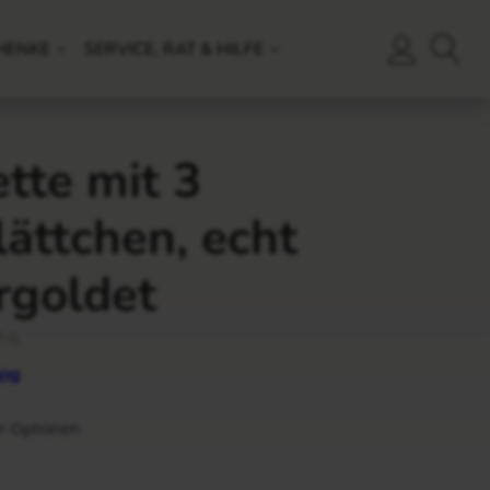
HENKE
SERVICE, RAT & HILFE
tte mit 3
lättchen, echt
rgoldet
P-G
ng
ur-Optionen