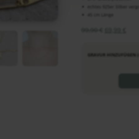
echtes 925er Silber verg
45 cm Länge
99,90
€
69,99
€
GRAVUR HINZUFÜGEN (+1