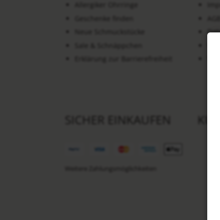
Allergiker Ohrringe
Imp
Geschenke finden
AG
Neue Schmuckstücke
Dat
Sale & Schnäppchen
Wid
Erklärung zur Barrierefreiheit
Ver
SICHER EINKAUFEN
KU
Weitere Zahlungsmöglichkeiten