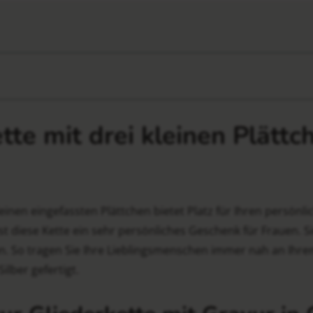
te mit drei kleinen Plättc
einen eingefassten Plättchen bietet Platz für Ihren persönl
 diese Kette ein sehr persönliches Geschenk für Frauen. S
en. So tragen Sie Ihre Lieblingsmenschen immer nah an Ihre
lber gefertigt.