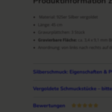
Produktinformation z
Material: 925er Silber vergoldet
Länge: 45 cm
Gravurplättchen: 3 Stück
Gravierbare Fläche:
ca. 3,4 x 9,1 mm B
Anordnung: von links nach rechts auf 
Silberschmuck: Eigenschaften & P
Vergoldete Schmuckstücke – bitt
Bewertungen