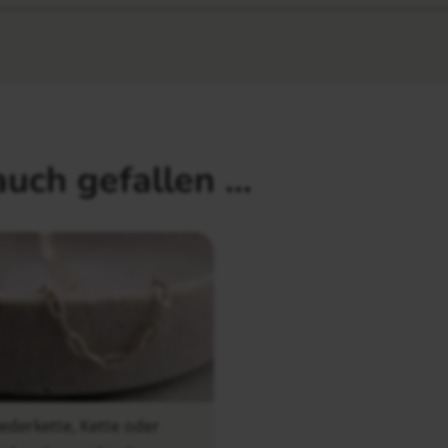
auch gefallen …
iederkette, Kette oder