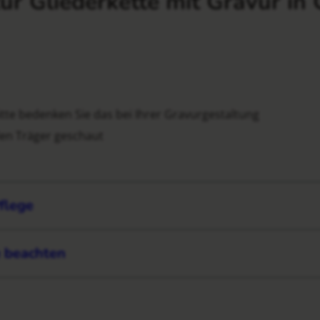
ur Gliederkette mit Gravur in 
itte bedenken Sie das bei Ihrer Gravurgestaltung
den Träger geschaut
flege
e beachten