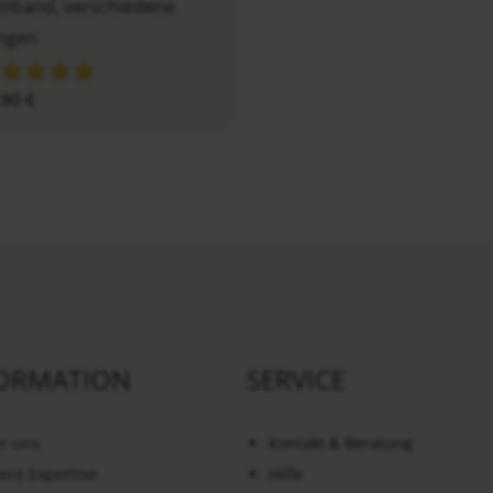
mband, verschiedene
ngen
,90
€
ORMATION
SERVICE
r uns
Kontakt & Beratung
ere Expertise
Hilfe