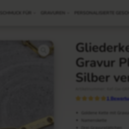
SCHMUCK FÜR
GRAVUREN
PERSONALISIERTE GESC
Gliederke
Gravur P
Silber ve
Artikelnummer: Kef-Gw-GK
1
Bewertu
Goldene Kette mit Grav
Namenskette
Drei Gravurplättchen