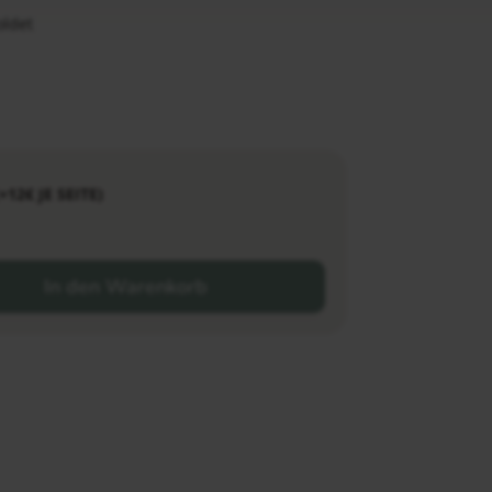
oldet
2€ JE SEITE)
In den Warenkorb