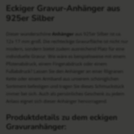
Eckiger Gravur-Anhänger aus
925er Silber
Dieser wunderschöne
Anhänger
aus 925er Silber ist ca.
12x 17 mm groß. Die rechteckige Gravurfläche ist nicht nur
modern, sondern bietet zudem ausreichend Platz für eine
individuelle Gravur. Wie wäre es beispielsweise mit einem
Pfotenabdruck, einem Fingerabdruck oder einem
Fußabdruck? Lassen Sie den Anhänger an einer filigranen
Kette oder einem Armband aus unserem schöniglichen
Sortiment befestigen und tragen Sie dieses Schmuckstück
immer bei sich. Auch als persönliches Geschenk zu jedem
Anlass eignet sich dieser Anhänger hervorragend.
Produktdetails zu dem eckigen
Gravuranhänger: