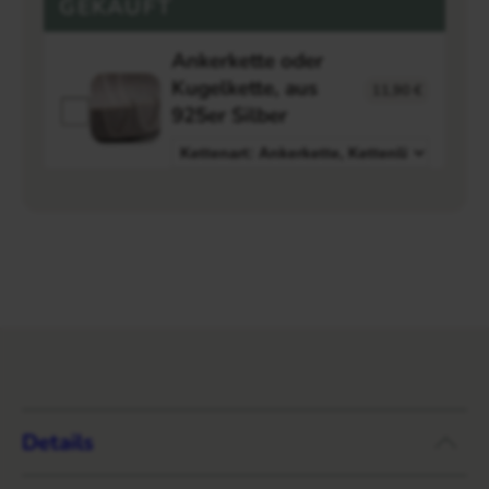
GEKAUFT
Ankerkette oder
Kugelkette, aus
11,90
€
925er Silber
Details