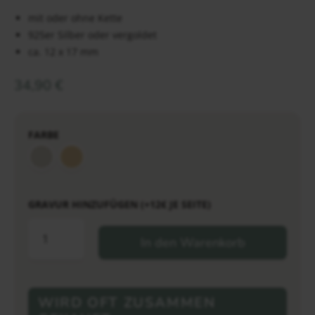
mit oder ohne Kette
925er Silber oder vergoldet
ca. 12 x 17 mm
34,90
€
FARBE
GRAVUR HINZUFÜGEN (+12€ JE SEITE)
In den Warenkorb
WIRD OFT ZUSAMMEN