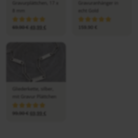
Gravurplättchen, 17 x
Gravuranhänger in
8 mm
echt Gold
69,90
€
49,99
€
159,90
€
Gliederkette, silber,
mit Gravur Plättchen
99,90
€
69,99
€