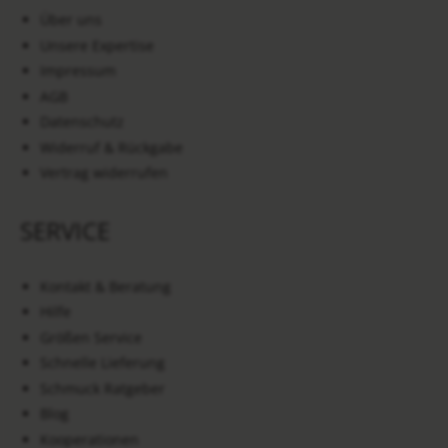
Über uns
Unsere Expertise
Impressum
AGB
Datenschutz
Widerruf & Rückgabe
Vertrag widerrufen
SERVICE
Kontakt & Beratung
Hilfe
Größen Service
Schnelle Lieferung
Schmuck Ratgeber
Blog
Kooperationen