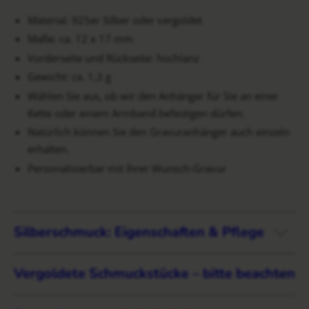
Material: 925er Silber oder vergoldet
Maße: ca. 12 x 17 mm
Vorderseite und Rückseite: hochlanz
Gewicht: ca. 1,3 g
Wählen Sie aus, ob wir den Anhänger für Sie an einer
Kette oder einem Armband befestigen dürfen.
Natürlich können Sie den Gravuranhänger auch einzeln
erhalten.
Personalisierbar mit Ihrer Wunsch-Gravur
Silberschmuck: Eigenschaften & Pflege
Vergoldete Schmuckstücke – bitte beachten