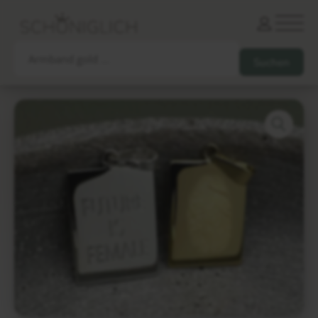
Armbänder
Partnerarmbänder
Ketten und Anhänger
Ohrringe und Piercings
Schlüsselanhänger
Gesamtes Sortiment
Damen
Herren
Paare
Freunde
Kinder
Allergiker
Trauernde
Unternehmen
mehr…
Die schönsten Gravuren