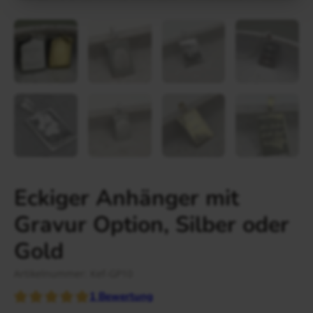
Gravur Designer – so geht’s
Anlass
Person
Gutscheine
FAQ Häufig gestellte Fragen
Schmuck Ratgeber
Schneller Versand
Eckiger Anhänger mit
Gravur Option, Silber oder
Gold
Artikelnummer: Kef-GP10
1
Bewertung