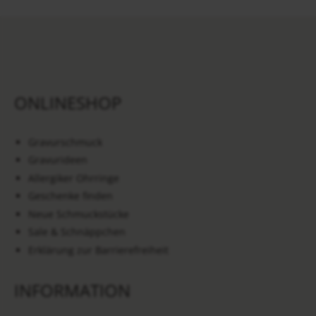
ONLINESHOP
Gravurschmuck
Gravurideen
Allergiker Ohrringe
Geschenke finden
Neue Schmuckstücke
Sale & Schnäppchen
Erklärung zur Barrierefreiheit
INFORMATION