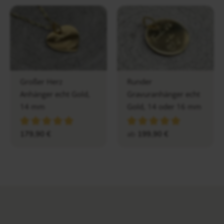
Großer Herz
Runder
Anhänger echt Gold,
Gravuranhänger echt
14 mm
Gold, 14 oder 16 mm
179,90
€
ab
199,90
€