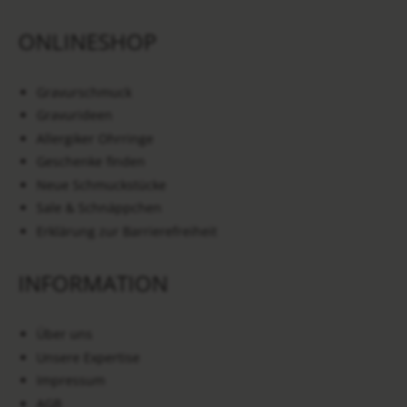
ONLINESHOP
Gravurschmuck
Gravurideen
Allergiker Ohrringe
Geschenke finden
Neue Schmuckstücke
Sale & Schnäppchen
Erklärung zur Barrierefreiheit
INFORMATION
Über uns
Unsere Expertise
Impressum
AGB