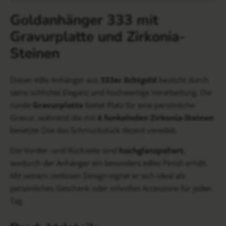
Goldanhänger 333 mit
Gravurplatte und Zirkonia-
Steinen
Dieser edle Anhänger aus
333er Echtgold
besticht durch
seine schlichte Eleganz und hochwertige Verarbeitung. Die
runde
Gravurplatte
bietet Platz für eine persönliche
Gravur, während die mit
4 funkelnden Zirkonia-Steinen
besetzte Öse das Schmuckstück dezent veredelt.
Die Vorder- und Rückseite sind
hochglanzpoliert
,
wodurch der Anhänger ein besonders edles Finish erhält.
Mit seinem zeitlosen Design eignet er sich ideal als
persönliches Geschenk oder stilvolles Accessoire für jeden
Tag.