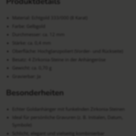
Produktdetails
Material: Echtgold 333/000 (8 Karat)
Farbe: Gelbgold
Durchmesser: ca. 12 mm
Stärke: ca. 0,4 mm
Oberfläche: Hochglanzpoliert (Vorder- und Rückseite)
Besatz: 4 Zirkonia-Steine in der Anhängeröse
Gewicht: ca. 0,70 g
Gravierbar: Ja
Besonderheiten
Echter Goldanhänger mit funkelnden Zirkonia-Steinen
Ideal für persönliche Gravuren (z. B. Initialen, Datum,
Symbole)
Schlicht, elegant und vielseitig kombinierbar