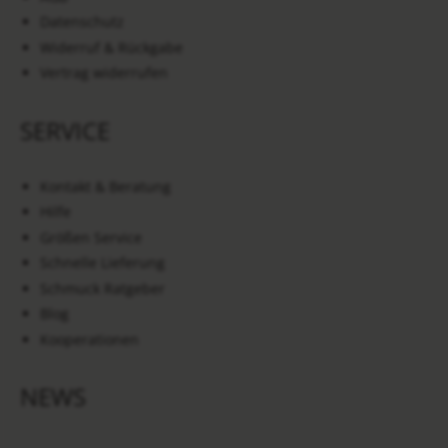
Datenschutz
Widerruf & Rückgabe
Vertrag widerrufen
SERVICE
Kontakt & Beratung
Hilfe
Größen Service
Schnelle Lieferung
Schmuck Ratgeber
Blog
Kooperationen
NEWS