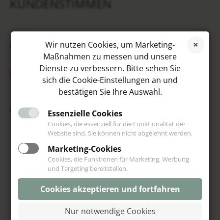
KUNDENSTIMMEN
SOCIAL MEDIA
Wir nutzen Cookies, um Marketing-
Maßnahmen zu messen und unsere
Dienste zu verbessern. Bitte sehen Sie
sich die Cookie-Einstellungen an und
bestätigen Sie Ihre Auswahl.
VIP
Essenzielle Cookies
Cookies, die essenziell für die Funktionalität der
Website sind. Sie können nicht abgelehnt werden.
Marketing-Cookies
Cookies, die Funktionen für Marketing, Werbung
und Targeting bereitstellen.
Cookies akzeptieren und fortfahren
Nur notwendige Cookies
© Schoeniglich 2013-2026