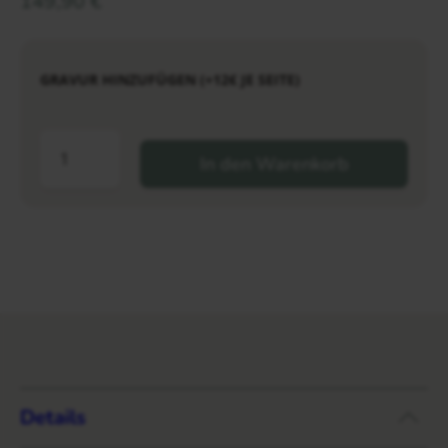
149,90
€
GRAVUR HINZUFÜGEN (+12€ JE SEITE)
In den Warenkorb
Details