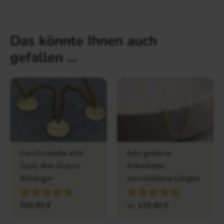
Das könnte Ihnen auch
gefallen …
Familienkette echt
Echt goldene
Gold, drei Gravur
Ankerkette,
Anhänger
verschiedene Längen
599,90
€
ab
129,90
€