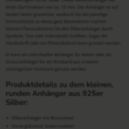
einen Durchmesser von ca. 10 mm. Der Anhänger ist auf
beiden Seiten gravierbar, wodurch Sie das jeweilige
Schmuckstück zu etwas ganz Besonderem machen
können! Personalisieren Sie den Silberanhänger durch
Symbole, Text oder individuelle Grafiken. Sogar die
Handschrift oder ein Pfotenabdruck kann graviert werden.
Er kann als individueller Anhänger für Ketten oder als
Gravuranhänger für ein Armband aus unserem
schöniglichen Sortiment genutzt werden.
Produktdetails zu dem kleinen,
runden Anhänger aus 925er
Silber:
Silberanhänger mit Wunschtext
Vorne glänzend, hinten mattiert