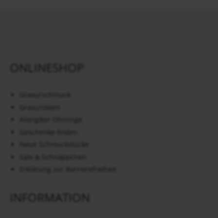
ONLINESHOP
Gravurschmuck
Gravurideen
Allergiker Ohrringe
Geschenke finden
Neue Schmuckstücke
Sale & Schnäppchen
Erklärung zur Barrierefreiheit
INFORMATION