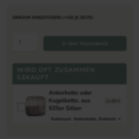
GRAVUR HINZUFÜGEN (+12€ JE SEITE)
In den Warenkorb
WIRD OFT ZUSAMMEN
GEKAUFT
Ankerkette oder
Kugelkette, aus
11,90
€
925er Silber