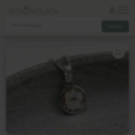
Armbänder
Partnerarmbänder
Ketten und Anhänger
Ohrringe und Piercings
Schlüsselanhänger
Gesamtes Sortiment
Damen
Herren
Paare
Freunde
Kinder
Allergiker
Trauernde
Unternehmen
mehr…
Die schönsten Gravuren