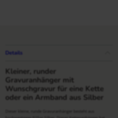
Details
Kleiner, runder
Gravuranhänger mit
Wunschgravur für eine Kette
oder ein Armband aus Silber
Dieser kleine, runde Gravuranhänger besteht aus
hochwertigem 925er Silber. Dieser Kettenanhänger hat