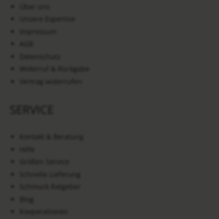
Über uns
Unsere Expertise
Impressum
AGB
Datenschutz
Widerruf & Rückgabe
Vertrag widerrufen
SERVICE
Kontakt & Beratung
Hilfe
Größen Service
Schnelle Lieferung
Schmuck Ratgeber
Blog
Kooperationen