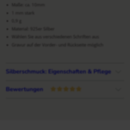
Maße: ca. 10mm
1 mm stark
0,9 g
Material: 925er Silber
Wählen Sie aus verschiedenen Schriften aus
Gravur auf der Vorder- und Rückseite möglich
Silberschmuck: Eigenschaften & Pflege
Bewertungen