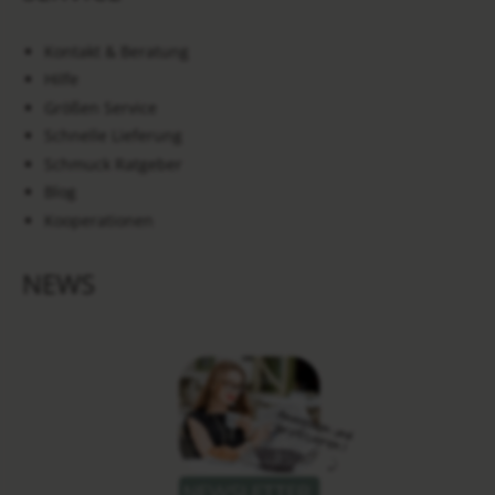
Kontakt & Beratung
Hilfe
Größen Service
Schnelle Lieferung
Schmuck Ratgeber
Blog
Kooperationen
NEWS