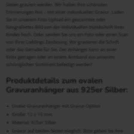
Seiten graviert werden. Wir halten Ihre schönsten
Erinnerungen fest – mit einer individuellen Gravur. Laden
Sie in unserem Foto-Upload ein gescanntes oder
fotografiertes Bild von der individuellen Handschrift Ihres
Kindes hoch. Oder senden Sie uns ein Foto oder einen Scan
von Ihrer Lieblings Zeichnung. Wir gravieren die Schrift
oder das Gemalte für Sie. Der Anhänger kann an einer
Kette getragen oder an einem Armband aus unserem
schöniglichen Sortiment befestigt werden!
Produktdetails zum ovalen
Gravuranhänger aus 925er Silber:
Ovaler Gravuranhänger mit Gravur-Option
Größe: 12 x 15 mm
Material: 925er Silber​
Gravur auf beiden Seiten möglich: Bitte geben Sie Ihre