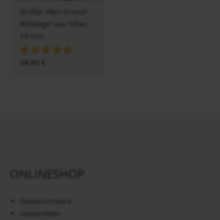
Großer Herz Gravur
Anhänger aus Silber,
19 mm
44,90
€
ONLINESHOP
Gravurschmuck
Gravurideen