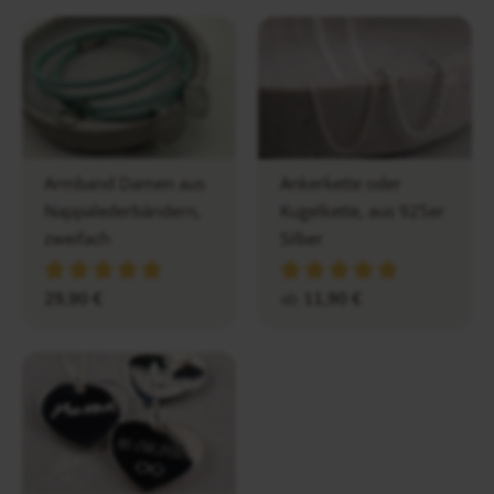
Armband Damen aus
Ankerkette oder
Nappalederbändern,
Kugelkette, aus 925er
zweifach
Silber
29,90
€
ab
11,90
€