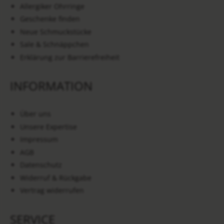
Allergiker Ohrringe
Geschenke finden
Neue Schmuckstücke
Sale & Schnäppchen
Erklärung zur Barrierefreiheit
INFORMATION
Über uns
Unsere Expertise
Impressum
AGB
Datenschutz
Widerruf & Rückgabe
Vertrag widerrufen
SERVICE