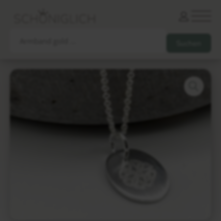
Armbänder
Partnerarmbänder
Ketten und Anhänger
Ohrringe und Piercings
Schlüsselanhänger
Gesamtes Sortiment
Damen
Herren
Paare
Freunde
Kinder
Allergiker
Trauernde
Unternehmen
mehr…
Die schönsten Gravuren