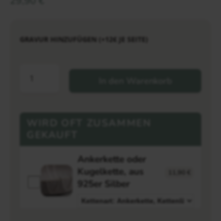
29,90
€
GRAVUR HINZUFÜGEN (+12€ JE SEITE)
In den Warenkorb
WIRD OFT ZUSAMMEN
GEKAUFT
Ankerkette oder
Kugelkette, aus
11,90
€
925er Silber