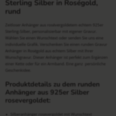
Sterling Silber in Roségold,
rund
Zeitloser Anhänger aus rosévergoldetem echtem 925er
Sterling-Silber, personalisierbar mit eigener Gravur.
Wählen Sie einen Wunschtext oder senden Sie uns eine
individuelle Grafik. Verschenken Sie einen runden Gravur
Anhänger in Roségold aus echtem Silber mit Ihrer
Wunschgravur. Dieser Anhänger ist perfekt zum Ergänzen
einer Kette oder für ein Armband. Eine ganz persönliche
Geschenkidee.
Produktdetails zu dem runden
Anhänger aus 925er Silber
rosevergoldet:
Silberanhänger rosevergoldet mit Wunschtext