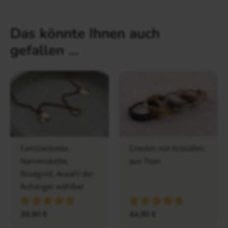
Das könnte Ihnen auch
gefallen …
Familienkette,
Creolen mit Kristallen
Namenskette,
aus Titan
Roségold, Anzahl der
Anhänger wählbar
39,90
€
44,90
€