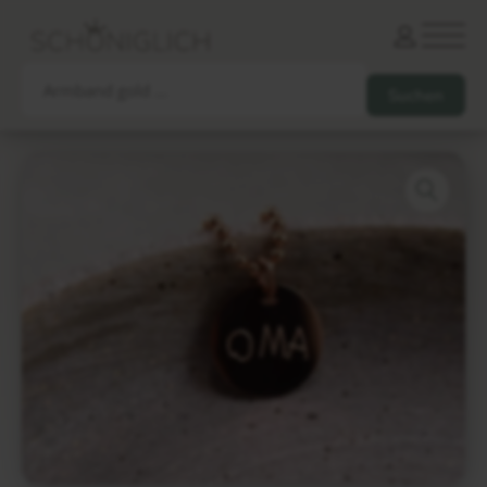
Armbänder
Partnerarmbänder
Ketten und Anhänger
Ohrringe und Piercings
Schlüsselanhänger
Gesamtes Sortiment
Damen
Herren
Paare
Freunde
Kinder
Allergiker
Trauernde
Unternehmen
mehr…
Die schönsten Gravuren