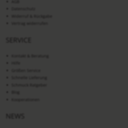
AGB
Datenschutz
Widerruf & Rückgabe
Vertrag widerrufen
SERVICE
Kontakt & Beratung
Hilfe
Größen Service
Schnelle Lieferung
Schmuck Ratgeber
Blog
Kooperationen
NEWS