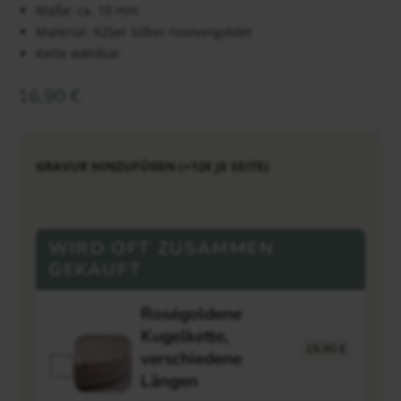
Maße: ca. 10 mm
Material: 925er Silber rosevergoldet
Kette wählbar
16,90
€
GRAVUR HINZUFÜGEN (+12€ JE SEITE)
WIRD OFT ZUSAMMEN
GEKAUFT
Roségoldene
Kugelkette,
19,90
€
verschiedene
Längen