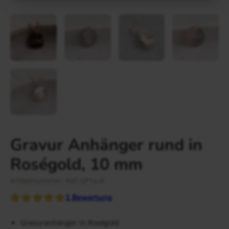
Gravur Designer – so geht’s
Anlass
Person
Gutscheine
FAQ Häufig gestellte Fragen
Schmuck Ratgeber
Schneller Versand
Gravur Anhänger rund in
Roségold, 10 mm
Artikelnummer: Kef-GP1a-R
1
Bewertung
Gravuranhänger in Roségold