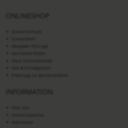
ONLINESHOP
Gravurschmuck
Gravurideen
Allergiker Ohrringe
Geschenke finden
Neue Schmuckstücke
Sale & Schnäppchen
Erklärung zur Barrierefreiheit
INFORMATION
Über uns
Unsere Expertise
Impressum