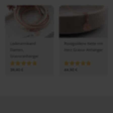
Lederarmband
Roségoldene Kette mit
Damen,
Herz Gravur Anhänger
Gravuranhänger
39,90
€
44,90
€