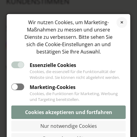
KUNDENSTIMMEN
Wir nutzen Cookies, um Marketing-
SOCIAL MEDIA
Maßnahmen zu messen und unsere
Dienste zu verbessern. Bitte sehen Sie
sich die Cookie-Einstellungen an und
bestätigen Sie Ihre Auswahl.
Essenzielle Cookies
VIP
Cookies, die essenziell für die Funktionalität der
Website sind. Sie können nicht abgelehnt werden.
Marketing-Cookies
Cookies, die Funktionen für Marketing, Werbung
und Targeting bereitstellen.
Cookies akzeptieren und fortfahren
Nur notwendige Cookies
© Schoeniglich 2013-2026