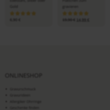
Edelstahl, Silber oder
Plättchen zum
Gold
gravieren
6,90
€
19,90
€
14,99
€
ONLINESHOP
Gravurschmuck
Gravurideen
Allergiker Ohrringe
Geschenke finden