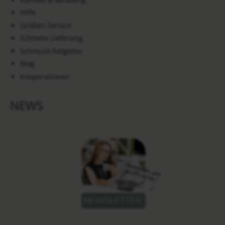
Hilfe
Größen Service
Schnelle Lieferung
Schmuck Ratgeber
Blog
Kooperationen
NEWS