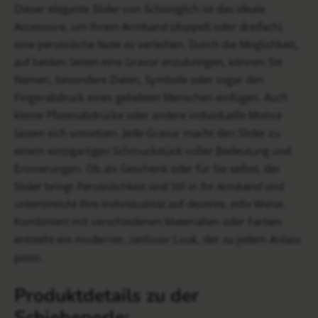
Dieser elegante Slider von Schöniglich ist das ideale
Accessoire, um Ihrem Armband (doppelt oder dreifach)
eine persönliche Note zu verleihen. Durch die Möglichkeit,
auf beiden Seiten eine Gravur anzubringen, können Sie
Namen, besondere Daten, Symbole oder sogar den
Fingerabdruck eines geliebten Menschen einfügen. Auch
kleine Pfotenabdrücke oder andere individuelle Motive
lassen sich umsetzen. Jede Gravur macht den Slider zu
einem einzigartigen Schmuckstück voller Bedeutung und
Erinnerungen. Ob als Geschenk oder für Sie selbst, der
Slider bringt Persönlichkeit und Stil in Ihr Armband und
unterstreicht Ihre Individualität auf dezente, edle Weise.
Kombiniert mit verschiedenen Materialien oder Farben
entsteht ein moderner, zeitloser Look, der zu jedem Anlass
passt.
Produktdetails zu der
Schiebeperle: