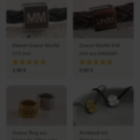
Kleiner Gravur Würfel
Gravur Würfel 8×8
5×5 mm
mm aus Edelstahl
2,90
€
5,90
€
Gravur Ring aus
Armband mit