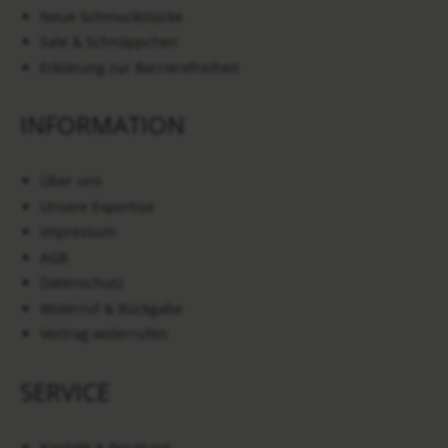
Neue Schmuckstücke
Sale & Schnäppchen
Erklärung zur Barrierefreiheit
INFORMATION
Über uns
Unsere Expertise
Impressum
AGB
Datenschutz
Widerruf & Rückgabe
Vertrag widerrufen
SERVICE
Kontakt & Beratung