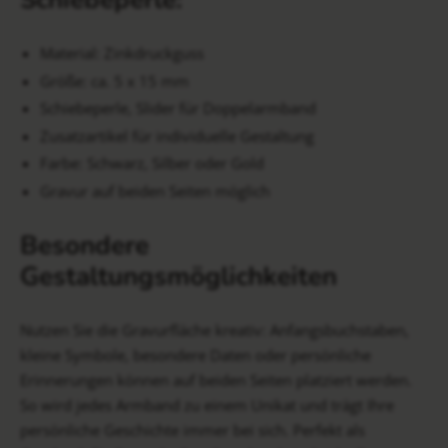
Material: Zinkdruckguss
Größe: ca. 5 x 15 mm
Schiebeperle, Slider für Doppelarmband
Zusatzartikel für individuelle Gestaltung
Farbe: Schwarz, Silber oder Gold
Gravur auf beiden Seiten möglich
Besondere
Gestaltungsmöglichkeiten
Nutzen Sie die Gravurfläche kreativ: Anfangsbuchstaben,
kleine Symbole, besondere Daten oder persönliche
Erinnerungen können auf beiden Seiten platziert werden.
So wird jedes Armband zu einem Unikat und trägt Ihre
persönliche Geschichte immer bei sich. Perfekt als