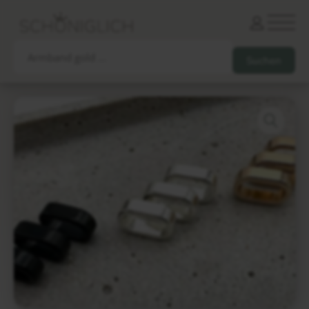
Armbänder
Partnerarmbänder
Ketten und Anhänger
Ohrringe und Piercings
Schlüsselanhänger
Gesamtes Sortiment
Damen
Herren
Paare
Freunde
Kinder
Allergiker
Trauernde
Unternehmen
mehr…
Die schönsten Gravuren