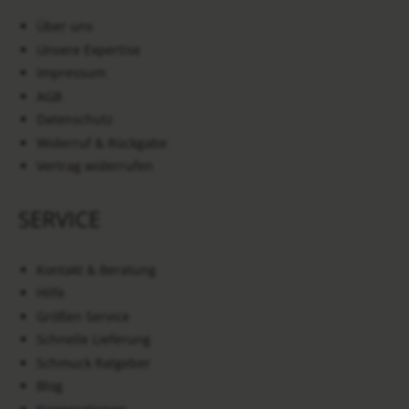
Über uns
Unsere Expertise
Impressum
AGB
Datenschutz
Widerruf & Rückgabe
Vertrag widerrufen
SERVICE
Kontakt & Beratung
Hilfe
Größen Service
Schnelle Lieferung
Schmuck Ratgeber
Blog