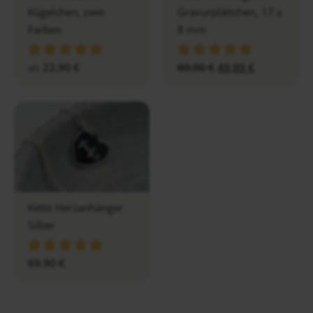
Kügelchen, zwei
Gravurplättchen, 17 x
Farben
8 mm
ab
22,90
€
69,90
€
49,99
€
Kette Herzanhänger
Silber
69,90
€