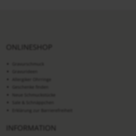
ONLINESHOP
Gravurschmuck
Gravurideen
Allergiker Ohrringe
Geschenke finden
Neue Schmuckstücke
Sale & Schnäppchen
Erklärung zur Barrierefreiheit
INFORMATION