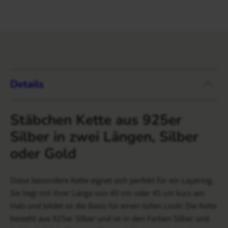
Details
Stäbchen Kette aus 925er
Silber in zwei Längen, Silber
oder Gold
Diese besondere Kette eignet sich perfekt für ein Layering.
Sie liegt mit ihrer Länge von 40 cm oder 45 cm kurz am
Hals und bildet so die Basis für einen tollen Look! Die Kette
besteht aus 925er Silber und ist in den Farben Silber und