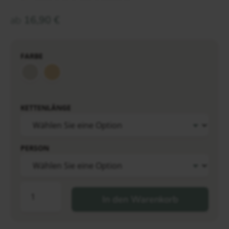
ab
16,90
€
FARBE
KETTENLÄNGE
PERSON
In den Warenkorb