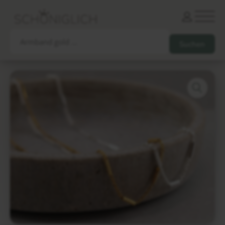
Armbänder
Partnerarmbänder
Ketten und Anhänger
Ohrringe und Piercings
Schlüsselanhänger
Gesamtes Sortiment
Damen
Herren
Paare
Freunde
Kinder
Allergiker
Trauernde
Unternehmen
mehr…
Die schönsten Gravuren