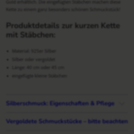
Gold erhältlich. Die eingefügten Stäbchen machen diese
Kette zu einem ganz besonders schönen Schmuckstück!
Produktdetails zur kurzen Kette
mit Stäbchen:
Material: 925er Silber
Silber oder vergoldet
Länge: 40 cm oder 45 cm
eingefügte kleine Stäbchen
Silberschmuck: Eigenschaften & Pflege
Vergoldete Schmuckstücke – bitte beachten