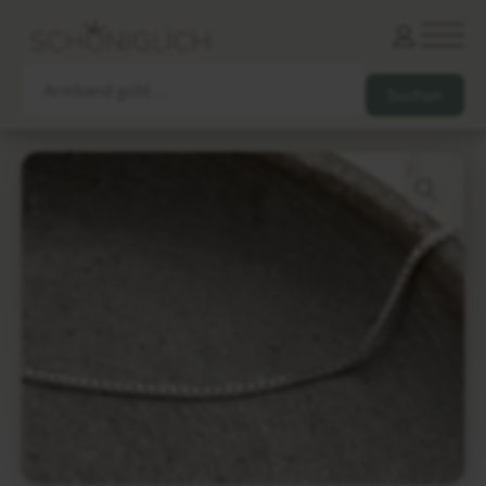
Armbänder
Partnerarmbänder
Ketten und Anhänger
Ohrringe und Piercings
Schlüsselanhänger
Gesamtes Sortiment
Damen
Herren
Paare
Freunde
Kinder
Allergiker
Trauernde
Unternehmen
mehr…
Die schönsten Gravuren