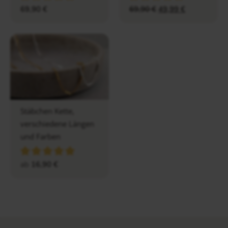
69,90
€
69,90
€
49,99
€
Stäbchen Kette,
verschiedene Längen
und Farben
ab
16,90
€