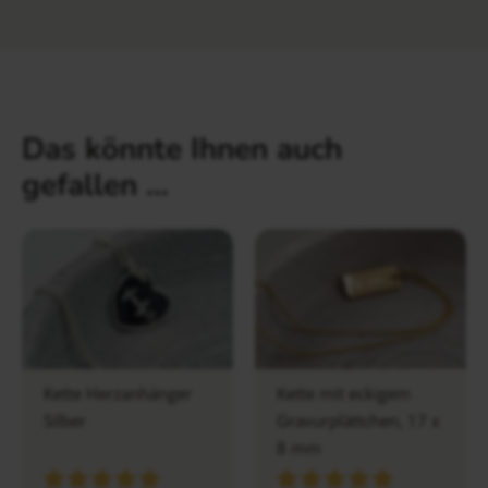
Das könnte Ihnen auch
gefallen …
Kette Herzanhänger
Kette mit eckigem
Silber
Gravurplättchen, 17 x
8 mm