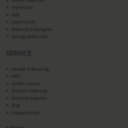
Unsere Expertise
Impressum
AGB
Datenschutz
Widerruf & Rückgabe
Vertrag widerrufen
SERVICE
Kontakt & Beratung
Hilfe
Größen Service
Schnelle Lieferung
Schmuck Ratgeber
Blog
Kooperationen