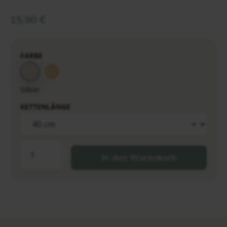
15,90
€
FARBE
Silber
KETTENLÄNGE
In den Warenkorb