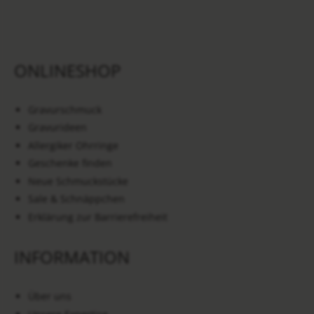
ONLINESHOP
Gravurschmuck
Gravurideen
Allergiker Ohrringe
Geschenke finden
Neue Schmuckstücke
Sale & Schnäppchen
Erklärung zur Barrierefreiheit
INFORMATION
Über uns