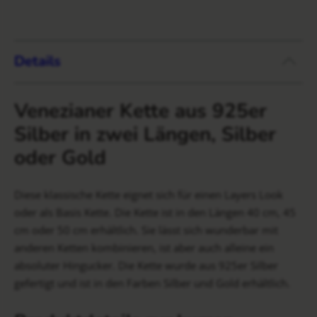
Details
Venezianer Kette aus 925er
Silber in zwei Längen, Silber
oder Gold
Diese klassische Kette eignet sich für einen Layers Look
oder als Basis Kette. Die Kette ist in den Längen 40 cm, 45
cm oder 50 cm erhältlich. Sie lässt sich wunderbar mit
anderen Ketten kombinieren, ist aber auch alleine ein
absoluter Hingucker. Die Kette wurde aus 925er Silber
gefertigt und ist in den Farben Silber und Gold erhältlich.