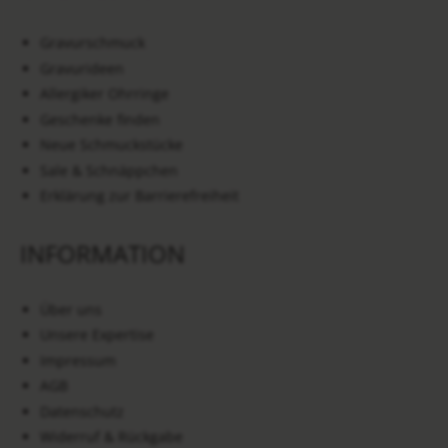
Gravurschmuck
Gravurideen
Allergiker Ohrringe
Geschenke finden
Neue Schmuckstücke
Sale & Schnäppchen
Erklärung zur Barrierefreiheit
INFORMATION
Über uns
Unsere Expertise
Impressum
AGB
Datenschutz
Widerruf & Rückgabe