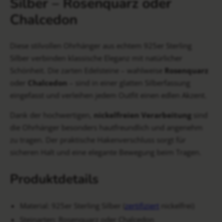
Silber – Rosenquarz oder
Chalcedon
Diese stilvollen Ohrhänger aus echtem 925er Sterling
Silber verbinden klassische Eleganz mit natürlicher
Schönheit. Die zarten Edelsteine – wahlweise
Rosenquarz
oder
Chalcedon
– sind in einer glatten Silberfassung
eingefasst und verleihen jedem Outfit einen edlen Akzent.
Dank der hochwertigen,
nickelfreien Verarbeitung
sind
die Ohrhänger besonders hautfreundlich und angenehm
zu tragen. Der praktische Hakenverschluss sorgt für
sicheren Halt und eine elegante Bewegung beim Tragen.
Produktdetails
Material: 925er Sterling Silber (
zertifiziert
nickelfrei)
Steinarten: Rosenquarz oder Chalcedon