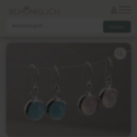
Armbänder
Partnerarmbänder
Ketten und Anhänger
Ohrringe und Piercings
Schlüsselanhänger
Gesamtes Sortiment
Damen
Herren
Paare
Freunde
Kinder
Allergiker
Trauernde
Unternehmen
mehr…
Die schönsten Gravuren