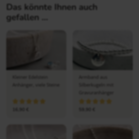
Das könnte Ihnen auch
gefallen …
Kleiner Edelstein
Armband aus
Anhänger, viele Steine
Silberkugeln mit
Gravuranhänger
16,90
€
59,90
€