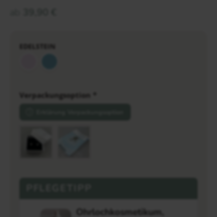
ab
39,90
€
EDELSTEIN
Verpackungsoption
*
Erklärung Verpackungsoption
PFLEGETIPP
Ohrlochkosmetikum,