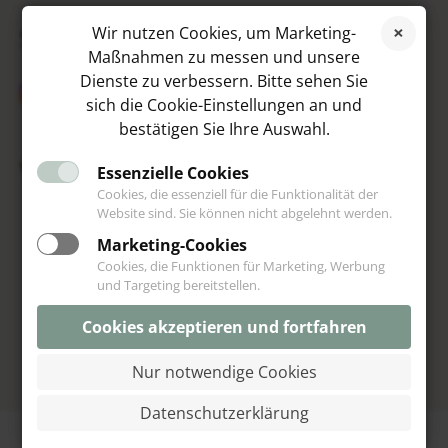
SOCIAL MEDIA
Wir nutzen Cookies, um Marketing-
Maßnahmen zu messen und unsere
Dienste zu verbessern. Bitte sehen Sie
sich die Cookie-Einstellungen an und
bestätigen Sie Ihre Auswahl.
VIP
Essenzielle Cookies
Cookies, die essenziell für die Funktionalität der
Website sind. Sie können nicht abgelehnt werden.
Marketing-Cookies
Cookies, die Funktionen für Marketing, Werbung
und Targeting bereitstellen.
Cookies akzeptieren und fortfahren
Nur notwendige Cookies
© Schoeniglich 2013-2026
Datenschutzerklärung
Vertrag widerrufen