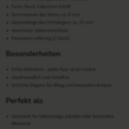
Form: Rund, Cabochon-Schliff
Durchmesser des Steins: ca. 8 mm
Gesamtlänge des Ohrhängers: ca. 25 mm
Verschluss: Hakenverschluss
Paarweise Lieferung (2 Stück)
Besonderheiten
Echte Edelsteine – jedes Paar ist ein Unikat
Hautfreundlich und nickelfrei
Schlichte Eleganz für Alltag und besondere Anlässe
Perfekt als
Geschenk für Geburtstage, Jubiläen oder besondere
Momente