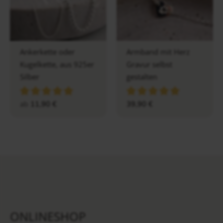
Ankerkette oder
Armband mit Herz
Kugelkette, aus 925er
Gravur selbst
Silber
gestalten
ab
11,90
€
39,90
€
ONLINESHOP