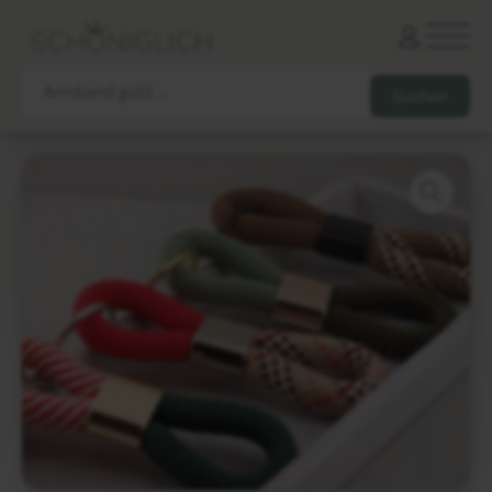
Armbänder
Partnerarmbänder
Ketten und Anhänger
Ohrringe und Piercings
Schlüsselanhänger
Gesamtes Sortiment
Damen
Herren
Paare
Freunde
Kinder
Allergiker
Trauernde
Unternehmen
mehr…
Die schönsten Gravuren