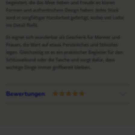
begeistert, die das Meer lieben und Freude an klaren
Formen und authentischem Design haben. Jedes Stück
wird in sorgfältiger Handarbeit gefertigt, wobei viel Liebe
ins Detail fließt.
Es eignet sich wunderbar als Geschenk für Männer und
Frauen, die Wert auf etwas Persönliches und Stilvolles
legen. Gleichzeitig ist es ein praktischer Begleiter für den
Schlüsselbund oder die Tasche und sorgt dafür, dass
wichtige Dinge immer griffbereit bleiben.
Bewertungen