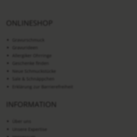
ONLINESHOP
Gravurschmuck
Gravurideen
Allergiker Ohrringe
Geschenke finden
Neue Schmuckstücke
Sale & Schnäppchen
Erklärung zur Barrierefreiheit
INFORMATION
Über uns
Unsere Expertise
Impressum