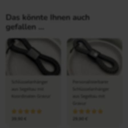
Das könnte Ihnen auch
gefallen …
Schlüsselanhänger
Personalisierbarer
aus Segeltau mit
Schlüsselanhänger
Koordinaten Gravur
aus Segeltau mit
Gravur
39,90
€
29,90
€