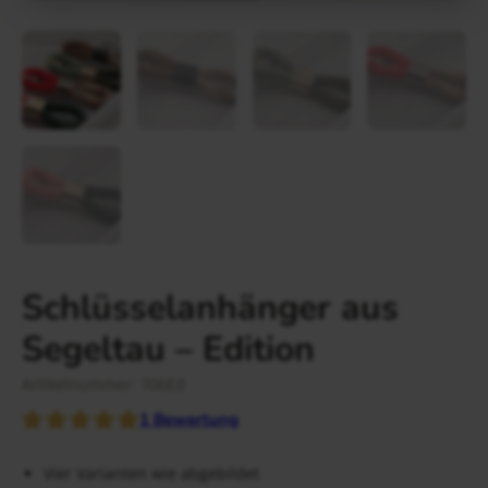
Gravur Designer – so geht’s
Anlass
Person
Gutscheine
FAQ Häufig gestellte Fragen
Schmuck Ratgeber
Schneller Versand
Schlüsselanhänger aus
Segeltau – Edition
Artikelnummer: 706Ed
1
Bewertung
Vier Varianten wie abgebildet