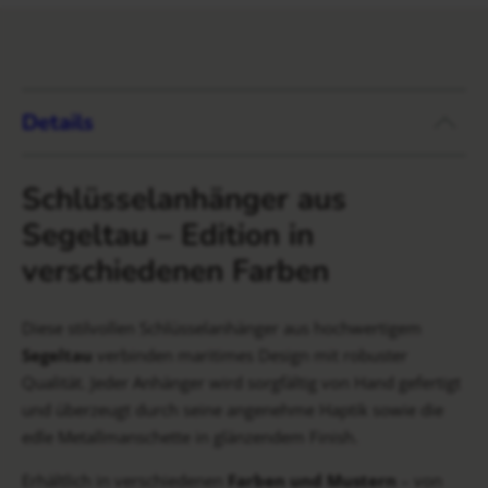
Details
Schlüsselanhänger aus
Segeltau – Edition in
verschiedenen Farben
Diese stilvollen Schlüsselanhänger aus hochwertigem
Segeltau
verbinden maritimes Design mit robuster
Qualität. Jeder Anhänger wird sorgfältig von Hand gefertigt
und überzeugt durch seine angenehme Haptik sowie die
edle Metallmanschette in glänzendem Finish.
Erhältlich in verschiedenen
Farben und Mustern
– von