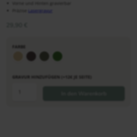
Vorne und Hinten gravierbar
Präzise
Lasergravur
29,90
€
FARBE
GRAVUR HINZUFÜGEN (+12€ JE SEITE)
In den Warenkorb