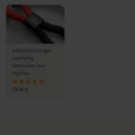
Schlüsselanhänger
zweifarbig
oben/unten aus
Segeltau
29,90
€