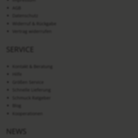
AGB
Datenschutz
Widerruf & Rückgabe
Vertrag widerrufen
SERVICE
Kontakt & Beratung
Hilfe
Größen Service
Schnelle Lieferung
Schmuck Ratgeber
Blog
Kooperationen
NEWS