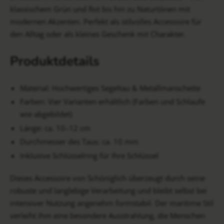
klassischem Grün und Rot bis hin zu Naturtönen mit
modernen Akzenten. Perfekt als stilvolles Accessoire für
den Alltag oder als kleines Geschenk mit Charakter.
Produktdetails
Material: Hochwertiges Segeltau & Metallmanschette
Farben: Vier Varianten erhältlich (Farben und Schlaufe
wie abgebildet)
Länge: ca. 10–12 cm
Durchmesser des Taus: ca. 10 mm
Inklusive Schlüsselring für Ihre Schlüssel
Dieses Accessoire von Schöniglich überzeugt durch seine
robuste und langlebige Verarbeitung und bleibt selbst bei
intensiver Nutzung angenehm formstabil. Der maritime Stil
verleiht ihm eine besondere Ausstrahlung, die Menschen