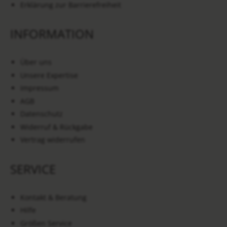
Erklärung zur Barrierefreiheit
INFORMATION
Über uns
Unsere Expertise
Impressum
AGB
Datenschutz
Widerruf & Rückgabe
Vertrag widerrufen
SERVICE
Kontakt & Beratung
Hilfe
Größen Service