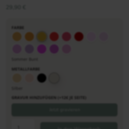
29,90
€
FARBE
Sommer Bunt
METALLFARBE
Silber
GRAVUR HINZUFÜGEN (+12€ JE SEITE)
Jetzt gravieren
In den Warenkorb