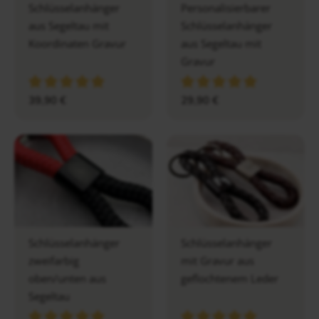
Schlüsselanhänger
Personalisierbarer
aus Segeltau mit
Schlüsselanhänger
Koordinaten Gravur
aus Segeltau mit
Gravur
39,90
€
29,90
€
Schlüsselanhänger
Schlüsselanhänger
zweifarbig
mit Gravur aus
oben/unten aus
geflochtenem Leder
Segeltau