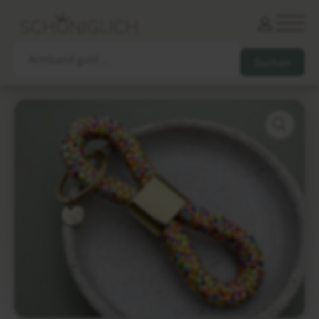
Armbänder
Partnerarmbänder
Ketten und Anhänger
Ohrringe und Piercings
Schlüsselanhänger
Gesamtes Sortiment
Damen
Herren
Paare
Freunde
Kinder
Allergiker
Trauernde
Unternehmen
mehr…
Die schönsten Gravuren