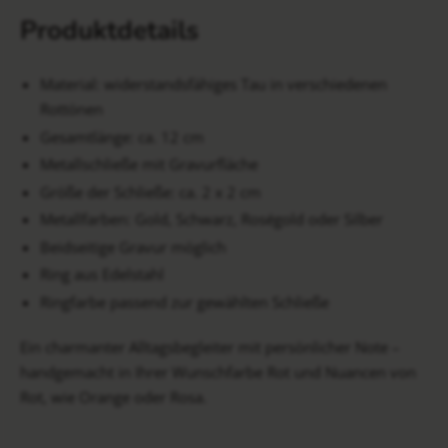
Produktdetails
Material: widerstandsfähiges Tau in verschiedenen
Rottönen
Gesamtlänge: ca. 12 cm
Metallschließe mit Gravurfläche
Größe der Schließe: ca. 2 x 2 cm
Metallfarben: Gold, Schwarz, Roségold oder Silber
Beidseitige Gravur möglich
Ring aus Edelstahl
Ringfarbe passend zur gewählten Schließe
Ein charmanter Alltagsbegleiter mit persönlicher Note –
handgemacht in Ihrer Wunschfarbe Rot und Nuancen von
Rot, wie Orange oder Rosa.