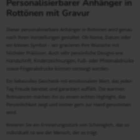
Personalisierbarer Anhänger in
Rottönen mit Gravur
Dieser personalisierbare Anhänger in Rottönen wird genau
nach Ihren Vorstellungen gestaltet. Ob Name, Datum oder
ein kleines Symbol – wir gravieren Ihre Wünsche mit
höchster Präzision. Auch sehr persönliche Designs wie
Handschrift, Kinderzeichnungen, Fuß- oder Pfotenabdrücke
sowie Fingerabdrücke können verewigt werden.
Ein liebevolles Geschenk mit emotionalem Wert, das jeden
Tag Freude bereitet und garantiert auffällt. Die warmen
Rotnuancen machen ihn zu einem echten Highlight, das
Persönlichkeit zeigt und immer gern zur Hand genommen
wird.
Kreieren Sie ein Erinnerungsstück von Schöniglich, das so
individuell ist wie der Mensch, der es trägt.