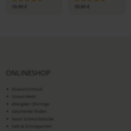
29,90
€
39,90
€
ONLINESHOP
Gravurschmuck
Gravurideen
Allergiker Ohrringe
Geschenke finden
Neue Schmuckstücke
Sale & Schnäppchen