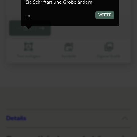
Sie Schriftart und Größe ändern.
WEITER
1/6
2
1
Text einfügen
Symbole
Eigene Grafik
Details