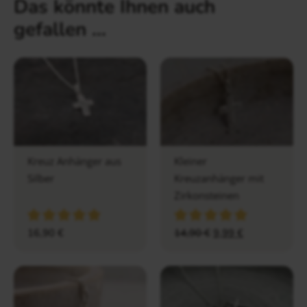
Das könnte Ihnen auch
gefallen …
Kreuz Anhänger aus
Kleiner
Silber
Kreuzanhänger mit
Zirkonsteinen
16,90
€
14,90
€
9,99
€