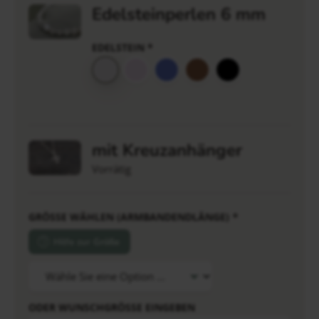
Edelsteinperlen 6 mm
EDELSTEIN
*
mit Kreuzanhänger
Vorrätig
GRÖSSE WÄHLEN (ARMBANDENDLÄNGE)
*
Hilfe zur Größe
ODER WUNSCHGRÖSSE EINGEBEN