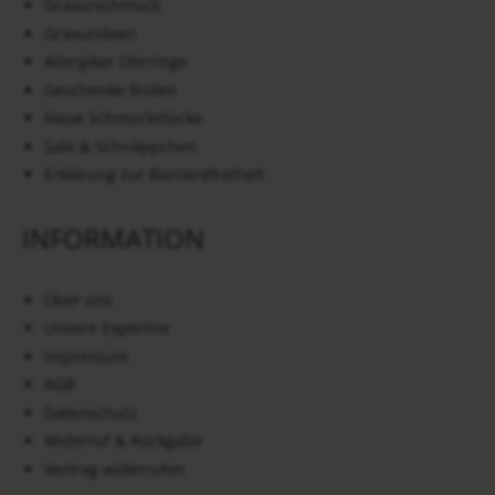
Gravurschmuck
Gravurideen
Allergiker Ohrringe
Geschenke finden
Neue Schmuckstücke
Sale & Schnäppchen
Erklärung zur Barrierefreiheit
INFORMATION
Über uns
Unsere Expertise
Impressum
AGB
Datenschutz
Widerruf & Rückgabe
Vertrag widerrufen