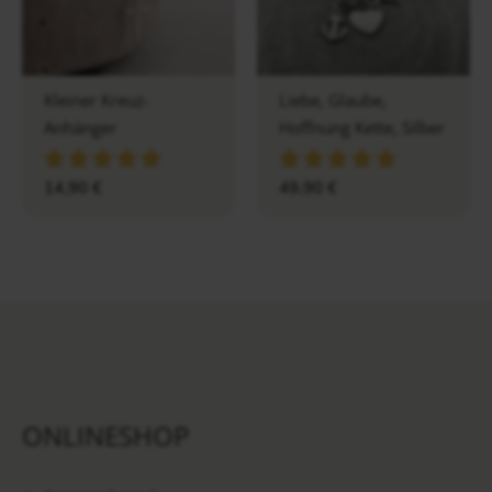
Kleiner Kreuz-
Liebe, Glaube,
Anhänger
Hoffnung Kette, Silber
14,90
€
49,90
€
ONLINESHOP