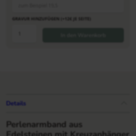
GRAVUR HINZUFÜGEN (+12€ JE SEITE)
In den Warenkorb
Details
Perlenarmband aus
Edelsteinen mit Kreuzanhänger