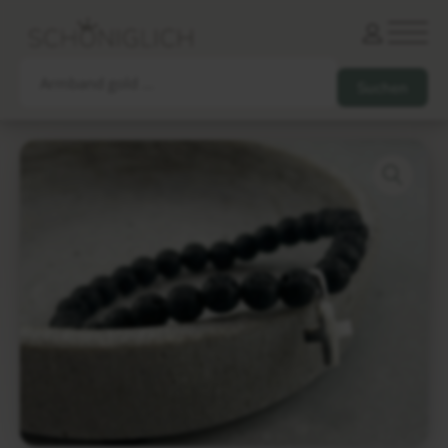
Armbänder
Partnerarmbänder
Ketten und Anhänger
Ohrringe und Piercings
Schlüsselanhänger
Gesamtes Sortiment
Damen
Herren
Paare
Freunde
Kinder
Allergiker
Trauernde
Unternehmen
mehr…
Die schönsten Gravuren