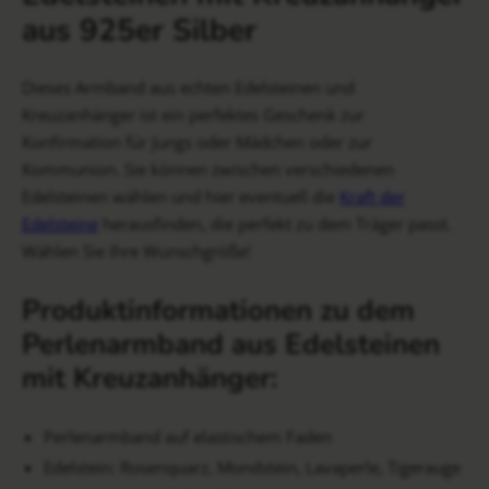
aus 925er Silber
Dieses Armband aus echten Edelsteinen und
Kreuzanhänger ist ein perfektes Geschenk zur
Konfirmation für Jungs oder Mädchen oder zur
Kommunion. Sie können zwischen verschiedenen
Edelsteinen wählen und hier eventuell die
Kraft der
Edelsteine
herausfinden, die perfekt zu dem Träger passt.
Wählen Sie Ihre Wunschgröße!
Produktinformationen zu dem
Perlenarmband aus Edelsteinen
mit Kreuzanhänger:
Perlenarmband auf elastischem Faden
Edelstein: Rosenquarz, Mondstein, Lavaperle, Tigerauge