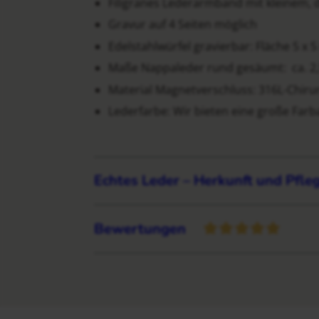
Filigranes Lederarmband mit kleinem, 
Gravur auf 4 Seiten möglich
Edelstahlwürfel gravierbar: Fläche 5 x
Maße Nappaleder rund gesäumt: ca. 
Material Magnetverschluss: 316L-Chirur
Lederfarbe: Wir bieten eine große Farba
Echtes Leder – Herkunft und Pfle
Bewertungen