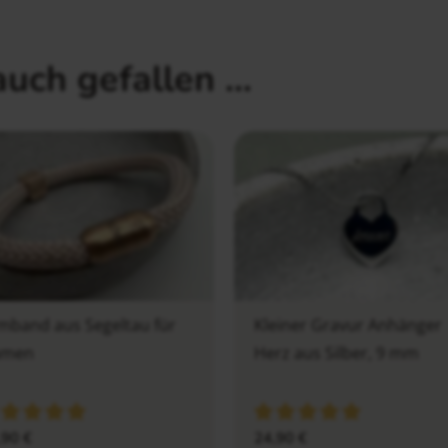
auch gefallen …
mband aus Segeltau für
Kleiner Gravur Anhänger
amen
Herz aus Silber, 9 mm
,90
€
24,90
€