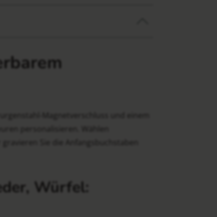
erbarem
rurgenstahl-Magnetverschluss und einem
avuren personalisieren. Wählen
der gravieren Sie die Anfangsbuchstaben
der, Würfel: