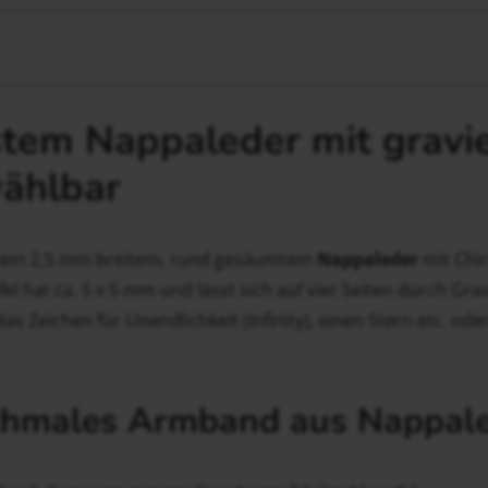
stem Nappaleder mit gravi
wählbar
stem 2,5 mm breitem, rund gesäumtem
Nappaleder
mit Chi
fel hat ca. 5 x 5 mm und lässt sich auf vier Seiten durch Gr
das Zeichen für Unendlichkeit (Infinity), einen Stern etc. o
Schmales Armband aus Nappale