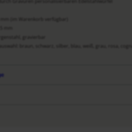
durch Gravuren personalisierbaren Edelstahlwürfel
 5 mm (im Warenkorb verfügbar)
2,5 mm
genstahl, gravierbar
uswahl: braun, schwarz, silber, blau, weiß, grau, rosa, cogna
ge