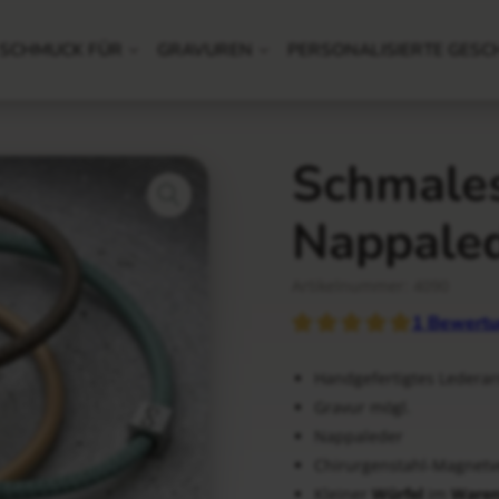
SCHMUCK FÜR
GRAVUREN
PERSONALISIERTE GESC
Schmale
Nappale
Artikelnummer: 4090
1
Bewertu
Handgefertigtes Leder
Gravur mögl.
Nappaleder
Chirurgenstahl-Magnetv
Kleiner
Würfel
im
Waren