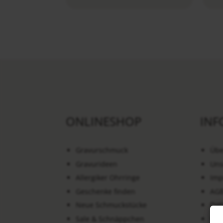
ONLINESHOP
INF
Gravurschmuck
Übe
Gravurideen
Uns
Allergiker Ohrringe
Imp
Geschenke finden
AG
Neue Schmuckstücke
Dat
Sale & Schnäppchen
Wid