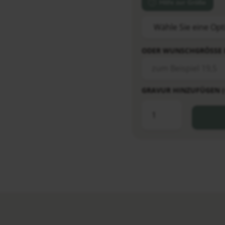
Hilfe zur Größe
ODER WUNSCHGRÖSSE 
GRAVUR HINZUFÜGEN (+1