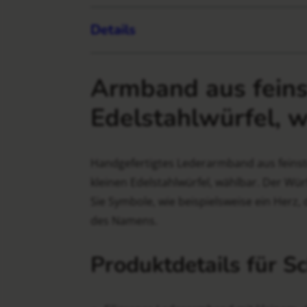
Details
Armband aus fein
Edelstahlwürfel, 
Handgefertigtes Lederarmband aus fein
kleinen Edelstahlwürfel, wählbar. Der Wür
Sie Symbole, wie beispielsweise ein Herz, 
des Namens.
Produktdetails für 