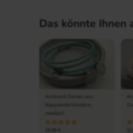
Das könnte Ihnen 
Armband Damen aus
Ar
Nappalederbändern,
D
zweifach
29,90
€
22