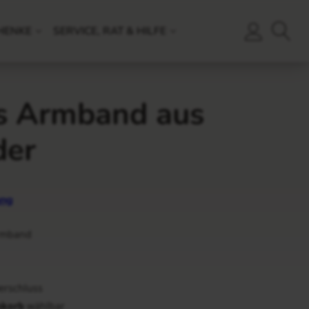
HENKE
SERVICE, RAT & HILFE
s Armband aus
der
ng
armband
erschluss
korb
wählbar