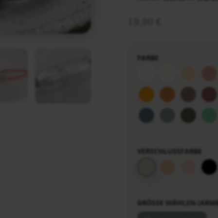
19,90
€
FARBE
VERSCHLUSSFARBE
GRÖSSE WÄHLEN (ARM