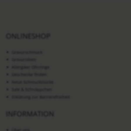
ONLINESHOP
Gravurschmuck
Gravurideen
Allergiker Ohrringe
Geschenke finden
Neue Schmuckstücke
Sale & Schnäppchen
Erklärung zur Barrierefreiheit
INFORMATION
Über uns