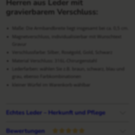
Herren aus Leder mit
gravierbarem Verschluss:
Maße: Die Armbandbreite liegt insgesamt bei ca. 0,5 cm.
Magnetverschluss, individualisierbar mit Wunschtext
Gravur
Verschlussfarbe: Silber, Roségold, Gold, Schwarz
Material Verschluss: 316L-Chirurgenstahl
Lederfarben: wählen Sie z.B. braun, schwarz, blau und
grau, ebenso Farbkombinationen
kleiner Würfel im Warenkorb wählbar
Echtes Leder – Herkunft und Pflege
Bewertungen