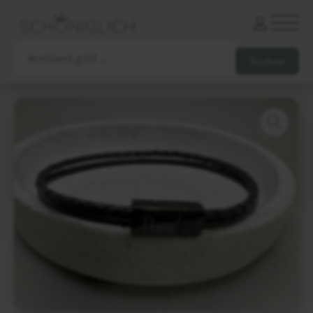
Armbänder
Partnerarmbänder
Ketten und Anhänger
Ohrringe und Piercings
Schlüsselanhänger
Gesamtes Sortiment
Damen
Herren
Paare
Freunde
Kinder
Allergiker
Trauernde
Unternehmen
mehr…
Die schönsten Gravuren