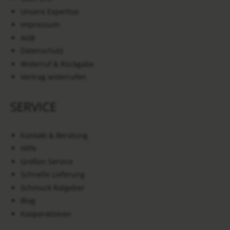
Unsere Expertise
Impressum
AGB
Datenschutz
Widerruf & Rückgabe
Vertrag widerrufen
SERVICE
Kontakt & Beratung
Hilfe
Größen Service
Schnelle Lieferung
Schmuck Ratgeber
Blog
Kooperationen