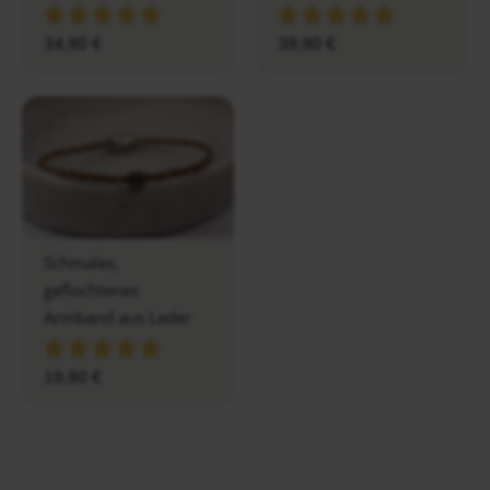
34,90
€
39,90
€
Schmales,
geflochtenes
Armband aus Leder
19,90
€