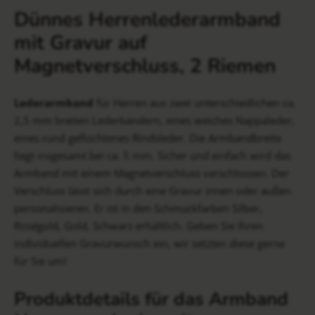
Dünnes Herrenlederarmband
mit Gravur auf
Magnetverschluss, 2 Riemen
Lederarmband
für Herren aus zwei unterschiedlichen ca.
2,5 mm breiten Lederbändern, eines weiches Nappaleder,
eines rund geflochtenes Rindsleder. Die Armbandbreite
liegt insgesamt bei ca. 5 mm. Sicher und einfach wird das
Armband mit einem Magnetverschluss verschlossen. Der
Verschluss lässt sich durch eine Gravur innen oder außen
personalisieren. Er ist in den Schmuckfarben Silber,
Roségold, Gold, Schwarz erhältlich. Geben Sie Ihren
individuellen Gravurwunsch ein, wir setzten diese gerne
für Sie um!
Produktdetails für das Armband