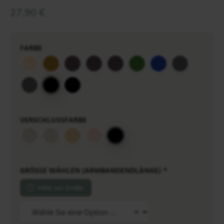
27,90
€
FARBE
VERSCHLUSSFARBE
GRÖSSE WÄHLEN (ARMBANDENDLÄNGE)
*
Hilfe zur Größe