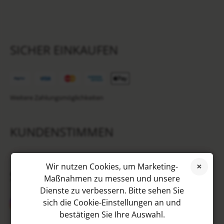
SICHER EINKAUFEN
Weitere Zahlungsmöglichkeiten
KUNDENSTIMMEN
Wir nutzen Cookies, um Marketing-
SOCIAL MEDIA
Maßnahmen zu messen und unsere
Dienste zu verbessern. Bitte sehen Sie
sich die Cookie-Einstellungen an und
bestätigen Sie Ihre Auswahl.