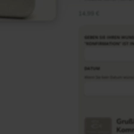
14,99
€
GEBEN SIE IHREN WUN
“KONFIRMATION” IST I
DATUM
Wenn Sie kein Datum wünsche
Grußk
Komm