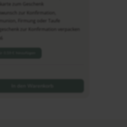
karte zum Geschenk
kwunsch zur Konfirmation,
union, Firmung oder Taufe
geschenk zur Konfirmation verpacken
A6
ür
0,59
€
hinzufügen
In den Warenkorb