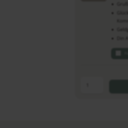
Gruß
Glüc
Komm
Geld
Din 
F