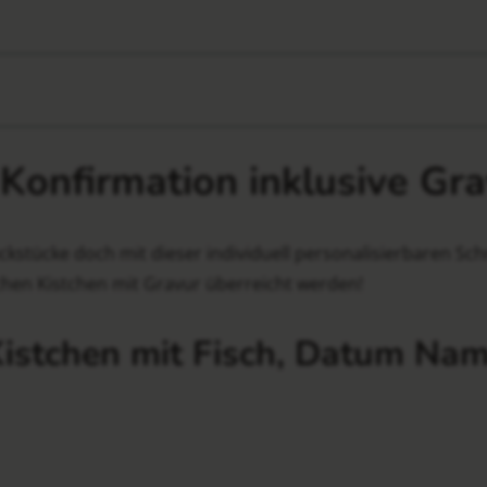
Konfirmation inklusive Gra
ckstücke doch mit dieser individuell personalisierbaren 
hen Kistchen mit Gravur überreicht werden!
Kistchen mit Fisch, Datum Na