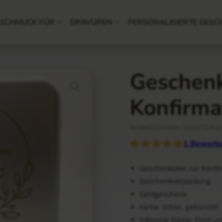
SCHMUCK FÜR
GRAVUREN
PERSONALISIERTE GESC
Geschenk
Konfirma
Artikelnummer: Dose10-Kon
1
Bewertu
Geschenkidee zur Konfi
Geschenkverpackung
Geldgeschenk
Farbe: Silber, gebürstet
Inklusive Name, Fisch 