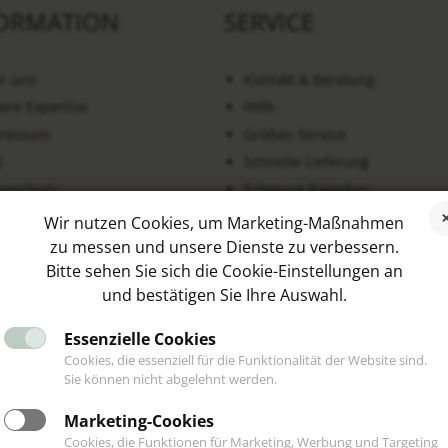
ORMATION
SERVICE
r uns
Kontakt & Beratung
ere Expertise
Hilfe
ressum
Größen Service
B
Schnelle Lieferung
enschutz
Schmuck Ratgeber
erruf & Rückgabe
Blog
Wir nutzen Cookies, um Marketing-Maßnahmen
trag widerrufen
Kooperationen
zu messen und unsere Dienste zu verbessern.
Bitte sehen Sie sich die Cookie-Einstellungen an
und bestätigen Sie Ihre Auswahl.
Essenzielle Cookies
Cookies, die essenziell für die Funktionalität der Website sind.
NDENSTIMMEN
SOCIAL MEDIA
Sie können nicht abgelehnt werden.
Marketing-Cookies
Cookies, die Funktionen für Marketing, Werbung und Targeting