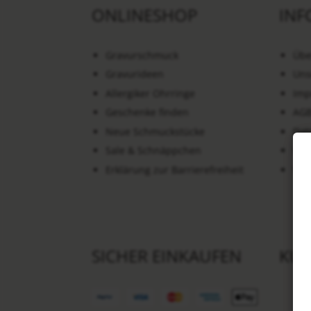
ONLINESHOP
INF
Gravurschmuck
Übe
Gravurideen
Uns
Allergiker Ohrringe
Imp
Geschenke finden
AG
Neue Schmuckstücke
Dat
Sale & Schnäppchen
Wid
Erklärung zur Barrierefreiheit
Ver
SICHER EINKAUFEN
KU