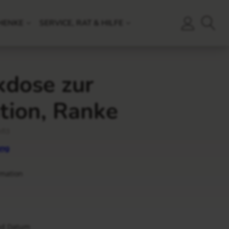
HENKE
SERVICE, RAT & HILFE
dose zur
tion, Ranke
fi3
ng
rmation
und Datum