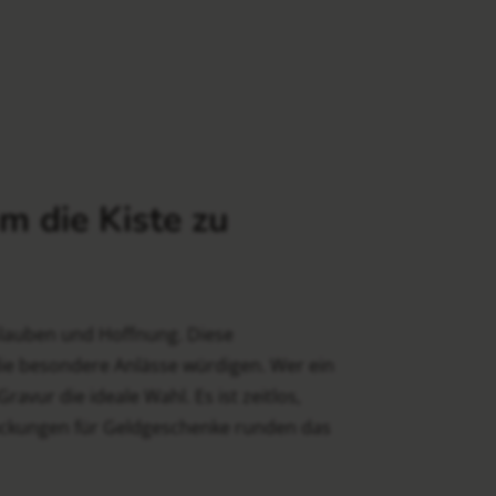
m die Kiste zu
Glauben und Hoffnung. Diese
ie besondere Anlässe würdigen. Wer ein
vur die ideale Wahl. Es ist zeitlos,
ackungen für Geldgeschenke runden das