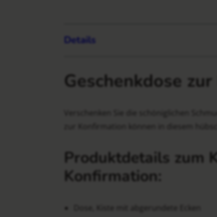
Details
Geschenkdose zur 
Verschenken Sie die schöniglichen Schmu
zur Konfirmation können in diesem hübsc
Produktdetails zum 
Konfirmation:
Dose, Kiste mit abgerundete Ecken