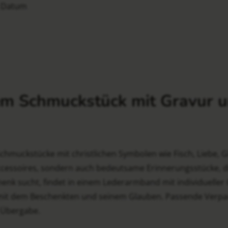
d Datum
em Schmuckstück mit Gravur u
chmuckstücke mit christlichen Symbolen wie Fisch, Liebe, 
cessoires, sondern auch bedeutsame Erinnerungsstücke, d
k sucht, findet in einem Lederarmband mit individueller Gra
t mit dem Beschenkten und seinem Glauben. Passende Verp
e Übergabe.