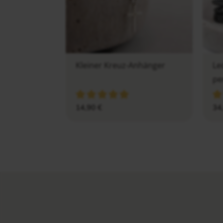
Kleiner Kreuz-Anhänger
Le
pe
14,90
€
34