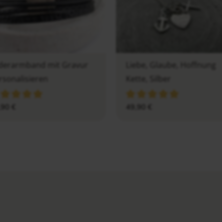
derarmband mit Gravur
Liebe, Glaube, Hoffnung
rsonalisieren
Kette, Silber
,90
€
49,90
€