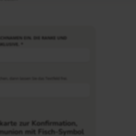
SCHNAMEN EIN. DIE RANKE UND
NKLUSIVE.
*
n, dann lassen Sie das Textfeld frei.
arte zur Konfirmation,
union mit Fisch-Symbol