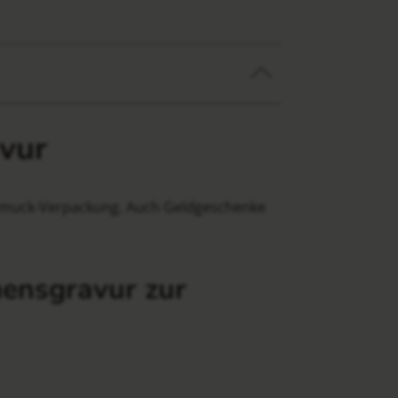
vur
Schmuck-Verpackung. Auch Geldgeschenke
mensgravur zur