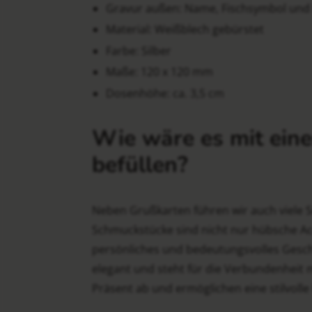
Gravur außen: Name, Fischsymbol un
Material: Weißblech gebürstet
Farbe: Silber
Maße: 120 x 120 mm
Dosenhöhe: ca. 3,5 cm
Wie wäre es mit ein
befüllen?
Neben Grußkarten führen wir auch viele S
Schmuckstücke sind nicht nur hübsche Ac
persönliches und bedeutungsvolles Geschen
elegant und steht für die Verbundenhei
Präsent ab und ermöglichen eine stilvoll