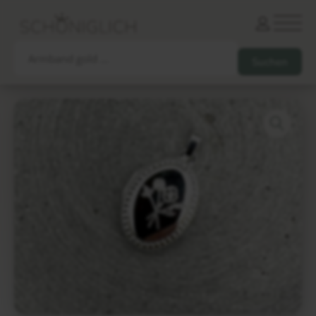
Armbänder
Partnerarmbänder
Ketten und Anhänger
Ohrringe und Piercings
Schlüsselanhänger
Gesamtes Sortiment
Damen
Herren
Paare
Freunde
Kinder
Allergiker
Trauernde
Unternehmen
mehr…
Die schönsten Gravuren