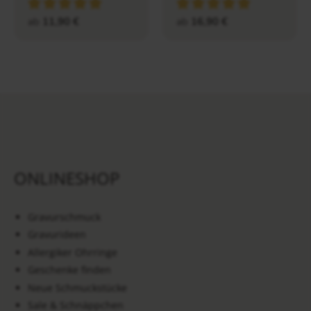
ab
11,90
€
ab
16,90
€
ONLINESHOP
Gravurschmuck
Gravurideen
Allergiker Ohrringe
Geschenke finden
Neue Schmuckstücke
Sale & Schnäppchen