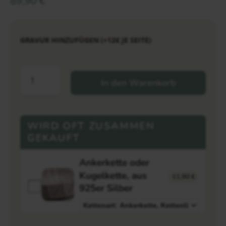
89,90
€
GRAVUR HINZUFÜGEN (+12€ JE SEITE)
In den Warenkorb
WIRD OFT ZUSAMMEN
GEKAUFT
Ankerkette oder
Kugelkette, aus
11,90
€
925er Silber