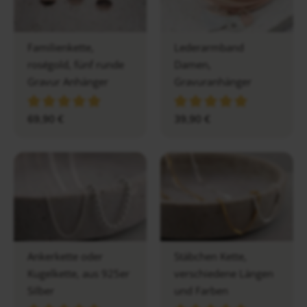
Familienkette,
Lederarmband
roségold, fünf runde
Damen,
Gravur Anhänger
Gravuranhänger
69,90
€
39,90
€
Ankerkette oder
Stäbchen Kette,
Kugelkette, aus 925er
verschiedene Längen
Silber
und Farben