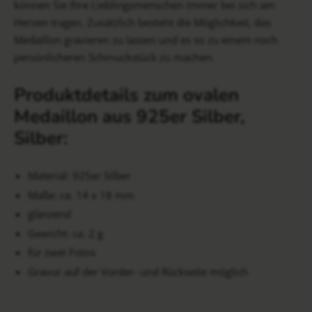
können Sie Ihre Lieblingsmenschen immer bei sich am
Herzen tragen. Zusätzlich besteht die Möglichkeit, das
Medaillon gravieren zu lassen und es so zu einem noch
persönlicheren Schmuckstück zu machen.
Produktdetails zum ovalen
Medaillon aus 925er Silber,
Silber:
Material: 925er Silber
Maße: ca. 14 x 18 mm
glänzend
Gewicht: ca. 2 g
für zwei Fotos
Gravur auf der Vorder- und Rückseite möglich