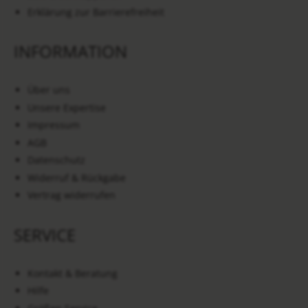
Erklärung zur Barrierefreiheit
INFORMATION
Über uns
Unsere Expertise
Impressum
AGB
Datenschutz
Widerruf & Rückgabe
Vertrag widerrufen
SERVICE
Kontakt & Beratung
Hilfe