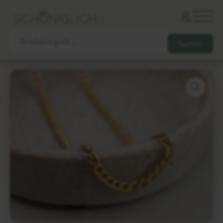
Armbänder
Partnerarmbänder
Ketten und Anhänger
Ohrringe und Piercings
Schlüsselanhänger
Gesamtes Sortiment
Damen
Herren
Paare
Freunde
Kinder
Allergiker
Trauernde
Unternehmen
mehr…
Die schönsten Gravuren