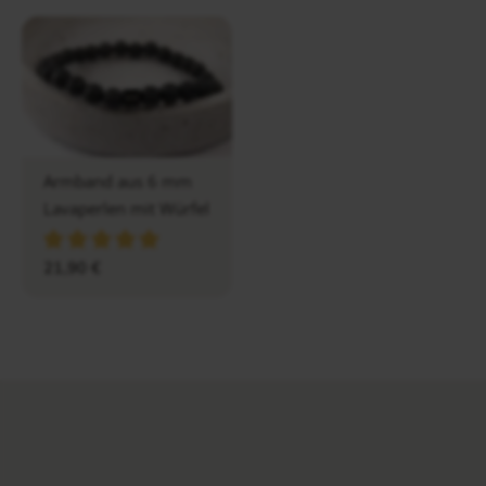
Armband aus 6 mm
Lavaperlen mit Würfel
21,90
€