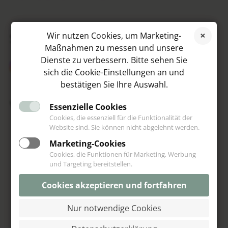
SOCIAL MEDIA
Wir nutzen Cookies, um Marketing-
Maßnahmen zu messen und unsere
Dienste zu verbessern. Bitte sehen Sie
sich die Cookie-Einstellungen an und
bestätigen Sie Ihre Auswahl.
VIP
Essenzielle Cookies
Cookies, die essenziell für die Funktionalität der
Website sind. Sie können nicht abgelehnt werden.
Marketing-Cookies
Cookies, die Funktionen für Marketing, Werbung
und Targeting bereitstellen.
Cookies akzeptieren und fortfahren
Nur notwendige Cookies
© Schoeniglich 2013-2026