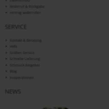
Datenschutz
Widerruf & Rückgabe
Vertrag widerrufen
SERVICE
Kontakt & Beratung
Hilfe
Größen Service
Schnelle Lieferung
Schmuck Ratgeber
Blog
Kooperationen
NEWS