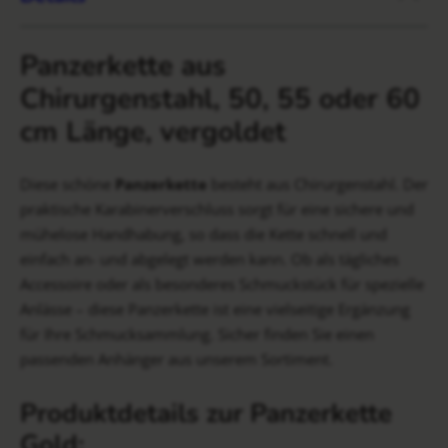
Panzerkette aus
Chirurgenstahl, 50, 55 oder 60
cm Länge, vergoldet
Diese schöne
Panzerkette
besteht aus Chirurgenstahl. Der
praktische Karabinerverschluss sorgt für eine sichere und
mühelose Handhabung, so dass die Kette schnell und
einfach an- und abgelegt werden kann. Ob als tägliches
Accessoire oder als besonderes Schmuckstück für spezielle
Anlässe – diese Panzerkette ist eine vielseitige Ergänzung
für Ihre Schmucksammlung. Sicher finden Sie einen
passenden Anhänger aus unserem Sortiment.
Produktdetails zur Panzerkette
Gold: