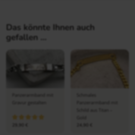
Das könnte Ihnen auch
gefallen …
Panzerarmband mit
Schmales
Gravur gestalten
Panzerarmband mit
Schild aus Titan –
Gold
29,90
€
24,90
€