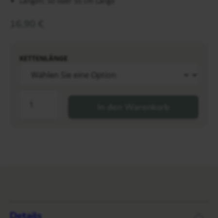
Längen: 50 oder 55 cm Länge
16,90
€
KETTENLÄNGE
In den Warenkorb
Details