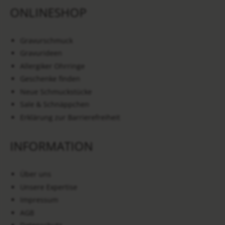
ONLINESHOP
Gravurschmuck
Gravurideen
Allergiker Ohrringe
Geschenke finden
Neue Schmuckstücke
Sale & Schnäppchen
Erklärung zur Barrierefreiheit
INFORMATION
Über uns
Unsere Expertise
Impressum
AGB