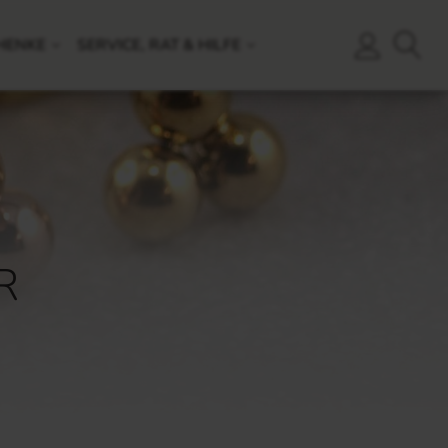
HENKE
SERVICE, RAT & HILFE
R