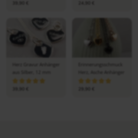
39,90
€
24,90
€
Herz Gravur Anhänger
Erinnerungsschmuck
aus Silber, 12 mm
Herz, Asche Anhänger
39,90
€
29,90
€