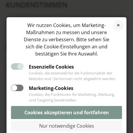
KUNDENSTIMMEN
Wir nutzen Cookies, um Marketing-
SOCIAL MEDIA
Maßnahmen zu messen und unsere
Dienste zu verbessern. Bitte sehen Sie
sich die Cookie-Einstellungen an und
bestätigen Sie Ihre Auswahl.
Essenzielle Cookies
VIP
Cookies, die essenziell für die Funktionalität der
Website sind. Sie können nicht abgelehnt werden.
Marketing-Cookies
Cookies, die Funktionen für Marketing, Werbung
und Targeting bereitstellen.
Cookies akzeptieren und fortfahren
Nur notwendige Cookies
© Schoeniglich 2013-2026