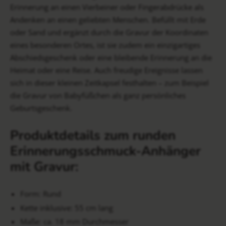
Erinnerung an einen Vierbeiner oder Fingerabdrücke als
Andenken an einen geliebten Menschen. Befüllt mit Erde
oder Sand und ergänzt durch die Gravur der Koordinaten
eines besonderen Ortes, ist sie zudem ein einzigartiges
Abschiedsgeschenk oder eine bleibende Erinnerung an die
Heimat oder eine Reise. Auch freudige Ereignisse lassen
sich in dieser kleinen Zeitkapsel festhalten – zum Beispiel
die Gravur von Babyfüßchen als ganz persönliches
Geburtsgeschenk.
Produktdetails zum runden
Erinnerungsschmuck-Anhänger
mit Gravur:
Form: Rund
Kette inklusive: 55 cm lang
Maße: ca. 18 mm Durchmesser