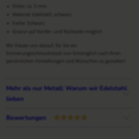
Dicke: ca. 5 mm
Material: Edelstahl, schwarz
Farbe: Schwarz
Gravur auf Vorder- und Rückseite möglich
Wir freuen uns darauf, für Sie ein
Erinnerungsschmuckstück von Schöniglich nach Ihren
persönlichen Vorstellungen und Wünschen zu gestalten!
Mehr als nur Metall: Warum wir Edelstahl
lieben
Bewertungen