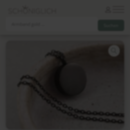
Armbänder
Partnerarmbänder
Ketten und Anhänger
Ohrringe und Piercings
Schlüsselanhänger
Gesamtes Sortiment
Damen
Herren
Paare
Freunde
Kinder
Allergiker
Trauernde
Unternehmen
mehr…
Die schönsten Gravuren