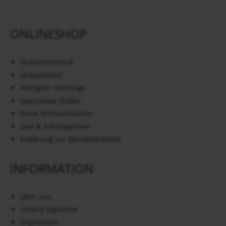
ONLINESHOP
Gravurschmuck
Gravurideen
Allergiker Ohrringe
Geschenke finden
Neue Schmuckstücke
Sale & Schnäppchen
Erklärung zur Barrierefreiheit
INFORMATION
Über uns
Unsere Expertise
Impressum