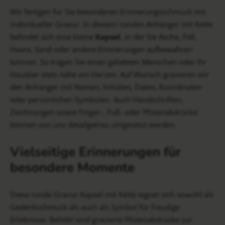
Wir fertigen für Sie besonderen Erinnerungsschmuck mit
individueller Gravur. In diesem runden Anhänger mit Kette
befindet sich eine kleine
Kapsel
, in der Sie Asche, Fell,
Haare, Sand oder andere Erinnerungen aufbewahren
können. So tragen Sie einen geliebten Menschen oder Ihr
Haustier stets nahe am Herzen. Auf Wunsch gravieren wir
den Anhänger mit Namen, Initialen, Daten, Koordinaten
oder persönlichen Symbolen. Auch Handschriften,
Zeichnungen sowie Finger-, Fuß- oder Pfotenabdrücke
können von uns detailgetreu umgesetzt werden.
Vielseitige Erinnerungen für
besondere Momente
Diese runde Gravur-Kapsel mit Kette eignet sich sowohl als
Gedenkschmuck als auch als Symbol für freudige
Erlebnisse. Beliebt sind gravierte Pfotenabdrücke zur