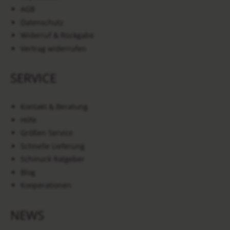
AGB
Datenschutz
Widerruf & Rückgabe
Vertrag widerrufen
SERVICE
Kontakt & Beratung
Hilfe
Größen Service
Schnelle Lieferung
Schmuck Ratgeber
Blog
Kooperationen
NEWS