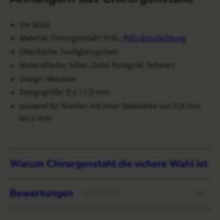
Ein Stück
Material: Chirurgenstahl 316L,
PVD-Beschichtung
Oberfläche: hochglanzpoliert
Materialfarbe: Silber, Gold, Roségold, Schwarz
Design: Mandala
Designgröße: 9 x 11,5 mm
passend für Kreolen mit einer Stabstärke von 0,8 mm
bis 2 mm
Warum Chirurgenstahl die sichere Wahl ist
Bewertungen