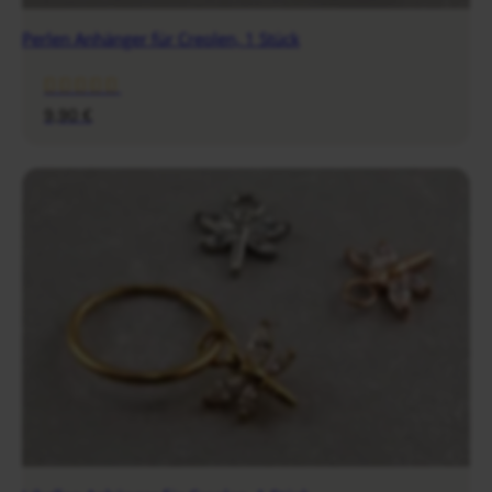
Perlen Anhänger für Creolen, 1 Stück
9,90
€