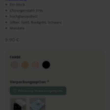
Ein Stück
Chirurgenstahl 316L
hochglanzpoliert
Silber, Gold, Roségold, Schwarz
Mandala
9,90
€
FARBE
Verpackungsoption
*
Erklärung Verpackungsoption