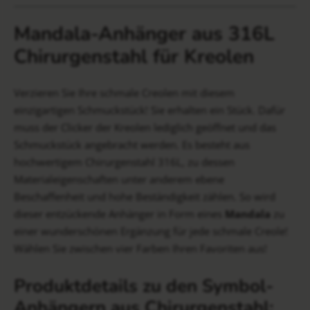
Mandala-Anhänger aus 316L
Chirurgenstahl für Kreolen
Verzieren Sie Ihre schmale Creolen mit diesem
einzigartigen Schmuckstück! Sie erhalten ein Stück. Dafür
muss der Clicker der Kreolen lediglich geöffnet und das
Schmuckstück angebracht werden. Es besteht aus
hochwertigem Chirurgenstahl 316L, zu dessen
Materialeigenschaften unter anderem ebene
Beschaffenheit und hohe Beständigkeit zählen. So wird
dieser entzückende Anhänger in Form eines
Mandala
zu
einer wunderschönen Ergänzung für jede schmale Creole!
Wählen Sie zwischen vier Farben Ihren Favoriten aus!
Produktdetails zu den Symbol-
Anhängern aus Chirurgenstahl: