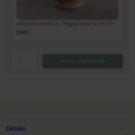
Ohrlochkosmetikum, Pflegeprodukt für Ihr Ohr
5,99
€
In den Warenkorb
Details