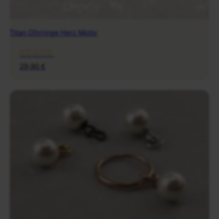
Titan Ohrringe Herz Motiv
29,90
€