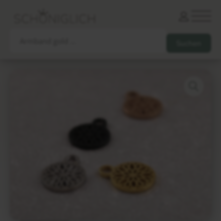
Armbänder
Partnerarmbänder
Ketten und Anhänger
Ohrringe und Piercings
Schlüsselanhänger
Gesamtes Sortiment
Damen
Herren
Paare
Freunde
Kinder
Allergiker
Trauernde
Unternehmen
mehr…
Die schönsten Gravuren