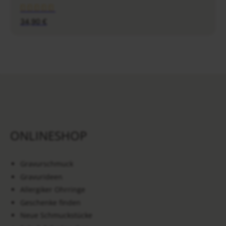
34,90
€
ONLINESHOP
Gravurschmuck
Gravurideen
Allergiker Ohrringe
Geschenke finden
Neue Schmuckstücke