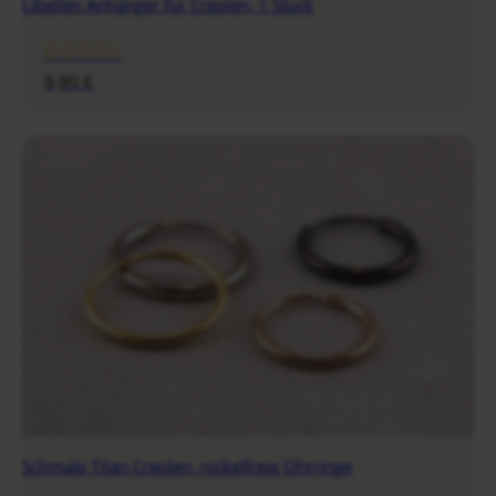
Libellen Anhänger für Creolen, 1 Stück
9,90
€
Schmale Titan Creolen, nickelfreie Ohrringe