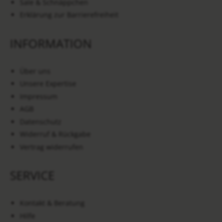
Sale & Schnäppchen
Erklärung zur Barrierefreiheit
INFORMATION
Über uns
Unsere Expertise
Impressum
AGB
Datenschutz
Widerruf & Rückgabe
Vertrag widerrufen
SERVICE
Kontakt & Beratung
Hilfe