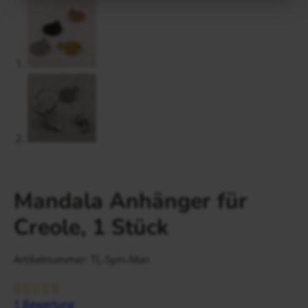
Gravur Designer – so geht’s
Anlass
Person
Gutscheine
FAQ Häufig gestellte Fragen
Schmuck Ratgeber
Schneller Versand
Mandala Anhänger für
Creole, 1 Stück
Artikelnummer: TL-Sym-Man
1
Bewertung