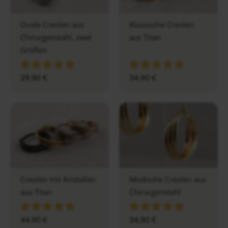
Ovale Creolen aus
Klassische Creolen
Chirurgenstahl, zwei
aus Titan
Größen
29,90
€
34,90
€
Creolen mit Kristallen
Modische Creolen aus
aus Titan
Chirurgenstahl
44,90
€
34,90
€