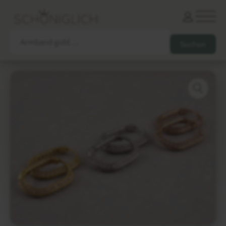
Armbänder
Partnerarmbänder
Ketten und Anhänger
Ohrringe und Piercings
Schlüsselanhänger
Gesamtes Sortiment
Damen
Herren
Paare
Freunde
Kinder
Allergiker
Trauernde
Unternehmen
mehr…
Die schönsten Gravuren