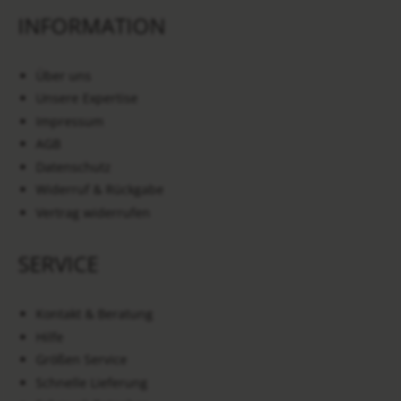
INFORMATION
Über uns
Unsere Expertise
Impressum
AGB
Datenschutz
Widerruf & Rückgabe
Vertrag widerrufen
SERVICE
Kontakt & Beratung
Hilfe
Größen Service
Schnelle Lieferung