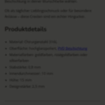
Beschichtung in deiner Wunschfarbe wählen.
Ob als täglicher Lieblingsschmuck oder für besondere
Anlässe – diese Creolen sind ein echter Hingucker.
Produktdetails
Material: Chirurgenstahl 316L
Oberfläche: hochglanzpoliert,
PVD Beschichtung
Materialfarben: goldfarben, roségoldfarben oder
silberfarben
Stabstärke: 0,8 mm
Innendurchmesser: 10 mm
Höhe: 15 mm
Designstärke: 2,5 mm