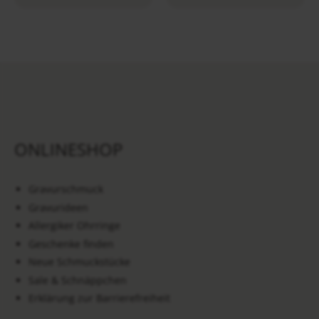
ONLINESHOP
Gravurschmuck
Gravurideen
Allergiker Ohrringe
Geschenke finden
Neue Schmuckstücke
Sale & Schnäppchen
Erklärung zur Barrierefreiheit