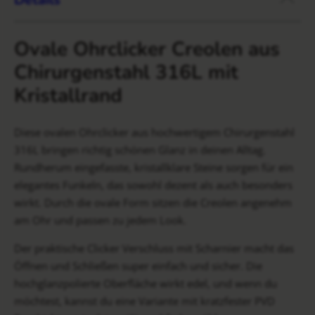
Ovale Ohrclicker Creolen aus
Chirurgenstahl 316L mit
Kristallrand
Diese ovalen Ohrclicker aus hochwertigem Chirurgenstahl
316L bringen richtig schönen Glanz in deinen Alltag.
Rundherum eingefasste, kristallklare Steine sorgen für ein
elegantes Funkeln, das sowohl dezent als auch besonders
wirkt. Durch die ovale Form sitzen die Creolen angenehm
am Ohr und passen zu jedem Look.
Der praktische Clicker Verschluss mit Scharnier macht das
Öffnen und Schließen super einfach und sicher. Die
hochglanzpolierte Oberfläche wirkt edel, und wenn du
möchtest, kannst du eine Variante mit kratzfester PVD