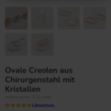
Gravur Designer – so geht’s
Anlass
Person
Gutscheine
FAQ Häufig gestellte Fragen
Schmuck Ratgeber
Schneller Versand
Ovale Creolen aus
Chirurgenstahl mit
Kristallen
Artikelnummer: TL-Cr-OvalK
1
Bewertung