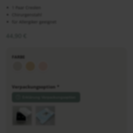
1 Paar Creolen
Chirurgenstahl
für Allergiker geeignet
44,90
€
FARBE
Verpackungsoption
*
Erklärung Verpackungsoption