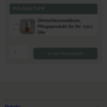
PFLEGETIPP
Ohrlochkosmetikum,
Pflegeprodukt für Ihr
5,99
€
Ohr
In den Warenkorb
Details