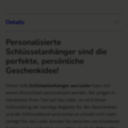
Details
Personalisierte
Schlüsselanhänger sind die
perfekte, persönliche
Geschenkidee!
Dieser tolle
Schlüsselanhänger aus Leder
kann mit
einem Wunschtext personalisiert werden. Wir prägen in
Handarbeit Ihren Text auf das Leder, so wird dieser
Schlüsselring der ständige Begleiter für den Beschenkten
und der Schlüsselbund wird sicher so schnell nicht mehr
verlegt! Für das Leder können Sie zwischen verschiedenen