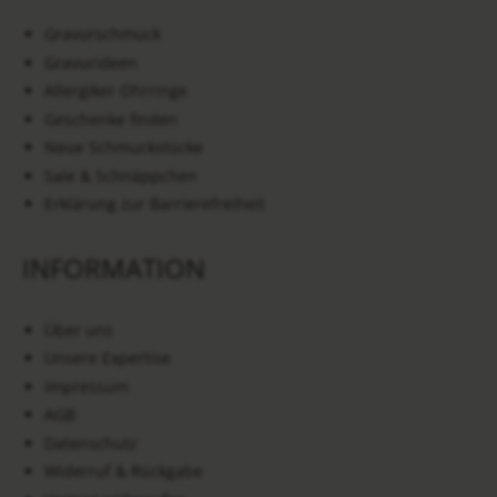
Gravurschmuck
Gravurideen
Allergiker Ohrringe
Geschenke finden
Neue Schmuckstücke
Sale & Schnäppchen
Erklärung zur Barrierefreiheit
INFORMATION
Über uns
Unsere Expertise
Impressum
AGB
Datenschutz
Widerruf & Rückgabe