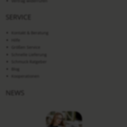
Vertrag widerrufen
SERVICE
Kontakt & Beratung
Hilfe
Größen Service
Schnelle Lieferung
Schmuck Ratgeber
Blog
Kooperationen
NEWS