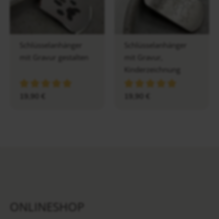
Schlüsselanhänger
Schlüsselanhänger
mit Gravur gestalten
mit Gravur,
Kinderzeichnung
19,90
€
19,90
€
ONLINESHOP