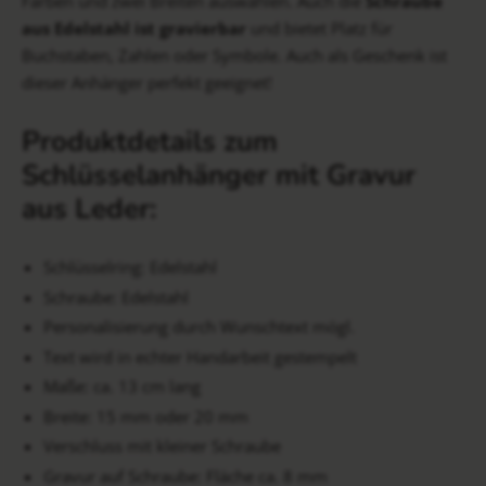
Farben und zwei Breiten auswählen. Auch die
Schraube
aus Edelstahl ist gravierbar
und bietet Platz für
Buchstaben, Zahlen oder Symbole. Auch als Geschenk ist
dieser Anhänger perfekt geeignet!
Produktdetails zum
Schlüsselanhänger mit Gravur
aus Leder:
Schlüsselring: Edelstahl
Schraube: Edelstahl
Personalisierung durch Wunschtext mögl.
Text wird in echter Handarbeit gestempelt
Maße: ca. 13 cm lang
Breite: 15 mm oder 20 mm
Verschluss mit kleiner Schraube
Gravur auf Schraube: Fläche ca. 8 mm