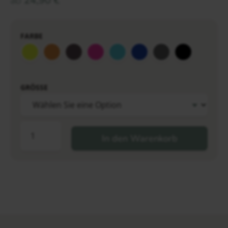
ab
24,90
€
FARBE
GRÖSSE
In den Warenkorb