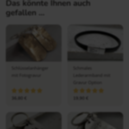
Das könnte Ihnen auch
gefallen …
Schlüsselanhänger
Schmales
mit Fotogravur
Lederarmband mit
Gravur Option
36,80
€
19,90
€