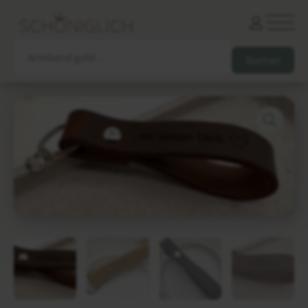
Armbänder
Partnerarmbänder
Ketten und Anhänger
Ohrringe und Piercings
Schlüsselanhänger
Gesamtes Sortiment
Damen
Herren
Paare
Freunde
Kinder
Allergiker
Trauernde
Unternehmen
mehr…
Die schönsten Gravuren