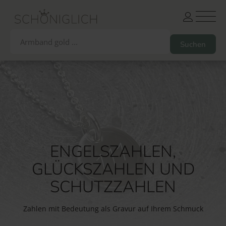
Armbänder
Partnerarmbänder
Ketten und Anhänger
Ohrringe und Piercings
Schlüsselanhänger
Gesamtes Sortiment
ENGELSZAHLEN,
GLÜCKSZAHLEN UND
Damen
Herren
Paare
Freunde
Kinder
SCHUTZZAHLEN
Allergiker
Trauernde
Unternehmen
mehr…
Zahlen mit Bedeutung als Gravur auf Ihrem Schmuck
Die schönsten Gravuren