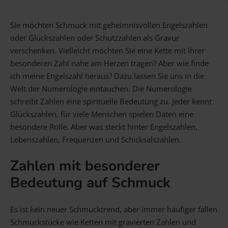
Gravur Designer – so geht’s
Sie möchten Schmuck mit geheimnisvollen Engelszahlen
oder Glückszahlen oder Schutzzahlen als Gravur
Anlass
Person
Gutscheine
verschenken. Vielleicht möchten Sie eine Kette mit Ihrer
besonderen Zahl nahe am Herzen tragen? Aber wie finde
ich meine Engelszahl heraus? Dazu lassen Sie uns in die
Welt der Numerologie eintauchen. Die Numerologie
FAQ Häufig gestellte Fragen
Schmuck Ratgeber
schreibt Zahlen eine spirituelle Bedeutung zu. Jeder kennt
Schneller Versand
Glückszahlen, für viele Menschen spielen Daten eine
besondere Rolle. Aber was steckt hinter Engelszahlen,
Lebenszahlen, Frequenzen und Schicksalszahlen.
Zahlen mit besonderer
Bedeutung auf Schmuck
Es ist kein neuer Schmucktrend, aber immer häufiger fallen
Schmuckstücke wie Ketten mit gravierten Zahlen und